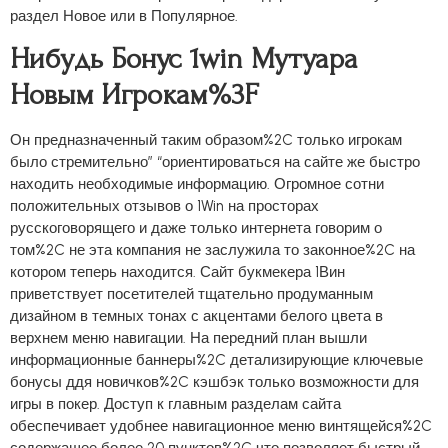
раздел Новое или в Популярное.
Нибудь Бонус 1win Мутуара
Новым Игрокам%3F
Он предназначенный таким образом%2C только игрокам
было стремительно” “ориентироваться на сайте же быстро
находить необходимые информацию. Огромное сотни
положительных отзывов о 1Win на просторах
русскоговорящего и даже только интернета говорим о
том%2C не эта компания не заслужила то законное%2C на
котором теперь находится. Сайт букмекера 1Вин
приветствует посетителей тщательно продуманным
дизайном в темных тонах с акцентами белого цвета в
верхнем меню навигации. На передний план вышли
информационные баннеры%2C детализирующие ключевые
бонусы ддя новичков%2C кэшбэк только возможности для
игры в покер. Доступ к главным разделам сайта
обеспечивает удобнее навигационное меню винтящейся%2C
содержащее более 20 пунктов%2C что позволяет быстрый