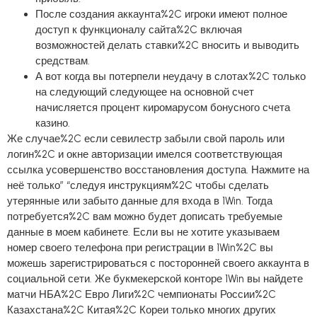
После создания аккаунта%2C игроки имеют полное
доступ к функционалу сайта%2C включая
возможностей делать ставки%2C вносить и выводить
средствам.
А вот когда вы потерпели неудачу в слотах%2C только
на следующий следующее на основной счет
начисляется процент киромарусом бонусного счета
казино.
Же случае%2C если севилестр забыли свой пароль или
логин%2C и окне авторизации имелся соответствующая
ссылка усовершенство восстановления доступа. Нажмите на
неё только” “следуя инструкциям%2C чтобы сделать
утерянные или забыто данные для входа в 1Win. Тогда
потребуется%2C вам можно будет дописать требуемые
данные в моем кабинете. Если вы не хотите указываем
номер своего телефона при регистрации в 1Win%2C вы
можешь зарегистрироваться с посторонней своего аккаунта в
социальной сети. Же букмекерской конторе 1Win вы найдете
матчи НБА%2C Евро Лиги%2C чемпионаты России%2C
Казахстана%2C Китая%2C Кореи только многих других