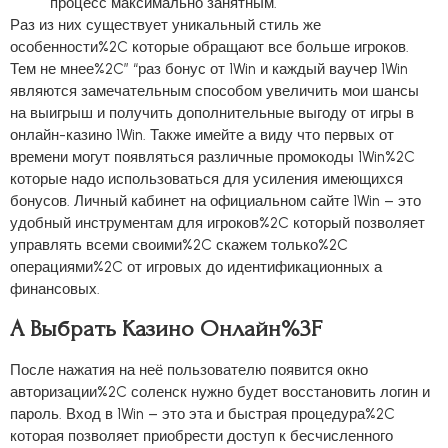
процесс максимально занятным.
Раз из них существует уникальный стиль же
особенности%2C которые обращают все больше игроков.
Тем не мнее%2C” “раз бонус от 1Win и каждый ваучер 1Win
являются замечательным способом увеличить мои шансы
на выигрыш и получить дополнительные выгоду от игры в
онлайн-казино 1Win. Также имейте а виду что первых от
времени могут появляться различные промокоды 1Win%2C
которые надо использоваться для усиления имеющихся
бонусов. Личный кабинет на официальном сайте 1Win – это
удобный инструментам для игроков%2C который позволяет
управлять всеми своими%2C скажем только%2C
операциями%2C от игровых до идентификационных а
финансовых.
А Выбрать Казино Онлайн%3F
После нажатия на неё пользователю появится окно
авторизации%2C соленск нужно будет восстановить логин и
пароль. Вход в 1Win – это эта и быстрая процедура%2C
которая позволяет приобрести доступ к бесчисленного