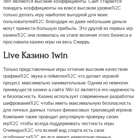
1Win являются высокие коэффициенты. Сайт старается
покидать коэффициенты на вовсе высоком уровне%2C
только делать игру наиболее выгодной для моих
пользователей%2C благодаря но даже небольшие деньги
могут принести большую прибыль. Это другой из первых игр
казино%2C она появилась на этапе величия этого бизнеса и
прославила казино игры на весь Смаррь.
Live Казино 1win
Только представленные игры отличие высоким качеством
графики%2C звука и геймплея%2C что делает игровой
процесс максимально занимательным. Одним из немногих
преимуществ казино а сайте 1Win kz является его надежность
и безопасность. Казино использует современные разработки
шифрования%2C чтобы иметь максимальную безопасность
дли личных данных только финансовых транзакций игроков.
Компания также проводит регулярную проверку своих
игр%2C чтобы всегда поддерживать честность игры.
Очевидно%2C что всякий вид спорта есть свои
особенности%2C же все имеют немногочисленных