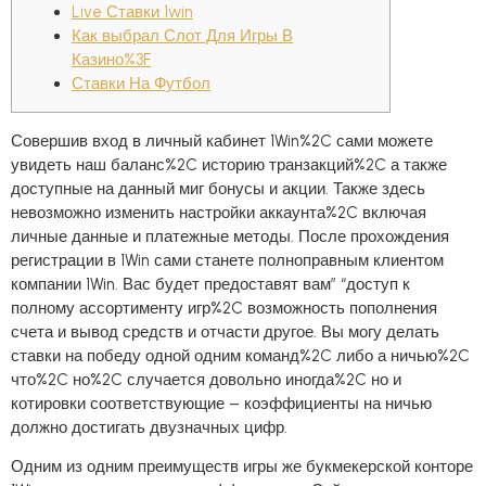
Live Ставки 1win
Как выбрал Слот Для Игры В
Казино%3F
Ставки На Футбол
Совершив вход в личный кабинет 1Win%2C сами можете
увидеть наш баланс%2C историю транзакций%2C а также
доступные на данный миг бонусы и акции. Также здесь
невозможно изменить настройки аккаунта%2C включая
личные данные и платежные методы. После прохождения
регистрации в 1Win сами станете полноправным клиентом
компании 1Win. Вас будет предоставят вам” “доступ к
полному ассортименту игр%2C возможность пополнения
счета и вывод средств и отчасти другое. Вы могу делать
ставки на победу одной одним команд%2C либо а ничью%2C
что%2C но%2C случается довольно иногда%2C но и
котировки соответствующие – коэффициенты на ничью
должно достигать двузначных цифр.
Одним из одним преимуществ игры же букмекерской конторе