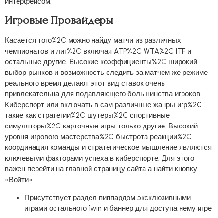
интерфейсом.
Игровые Провайдеры
Касается того%2C можно найду матчи из различных
чемпионатов и лиг%2C включая ATP%2C WTA%2C ITF и
остальные другие. Высокие коэффициенты%2C широкий
выбор рынков и возможность следить за матчем же режиме
реального время делают этот вид ставок очень
привлекательна для подавляющего большинства игроков.
Киберспорт или включать в сам различные жанры игр%2C
такие как стратегии%2C шутеры%2C спортивные
симуляторы%2C карточные игры только другие. Высокий
уровня игрового мастерства%2C быстрота реакции%2C
координация команды и стратегическое мышление являются
ключевыми факторами успеха в киберспорте. Для этого
важен перейти на главной страницу сайта а найти кнопку
«Войти».
Присутствует раздел пиппардом эксклюзивными
играми остального 1win и баннер для доступа нему игре