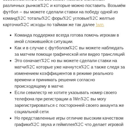
различных рынков%2C и которые можно поставить. Возьмём
футбол – вы можете сделали ставки на победу одной из
команд%2C тоталы%2C форы%2C угловые%2C желтые
карточки%2C исходы по таймам же так далее
1win
.
Команда поддержке всегда готова помочь игрокам в
иной сложившейся ситуации.
Как и в случае с футболом%2C вы можете наблюдать
за матчем помощи графической или видео трансляций.
Это означает%2C но вы можете сделали ставки на
матчи%2C которые уже начнутся%2C а также следя за
изменением коэффициентов в режиме реального
времени и принимать решения согласно
происходящему в матче.
Если севилестр не хотите указывать номер своего
телефона при регистрации а 1Win%2C вы могу
зарегистрироваться с посторонней своего аккаунта же
социальной сети.
Но представленные игры отличие высоким качеством
графики%2C звука и геймплея%2C что делает игровой