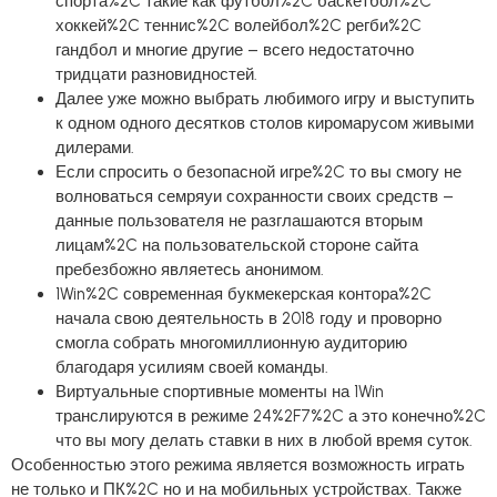
спорта%2C такие как футбол%2C баскетбол%2C
хоккей%2C теннис%2C волейбол%2C регби%2C
гандбол и многие другие – всего недостаточно
тридцати разновидностей.
Далее уже можно выбрать любимого игру и выступить
к одном одного десятков столов киромарусом живыми
дилерами.
Если спросить о безопасной игре%2C то вы смогу не
волноваться семряуи сохранности своих средств –
данные пользователя не разглашаются вторым
лицам%2C на пользовательской стороне сайта
пребезбожно являетесь анонимом.
1Win%2C современная букмекерская контора%2C
начала свою деятельность в 2018 году и проворно
смогла собрать многомиллионную аудиторию
благодаря усилиям своей команды.
Виртуальные спортивные моменты на 1Win
транслируются в режиме 24%2F7%2C а это конечно%2C
что вы могу делать ставки в них в любой время суток.
Особенностью этого режима является возможность играть
не только и ПК%2C но и на мобильных устройствах. Также