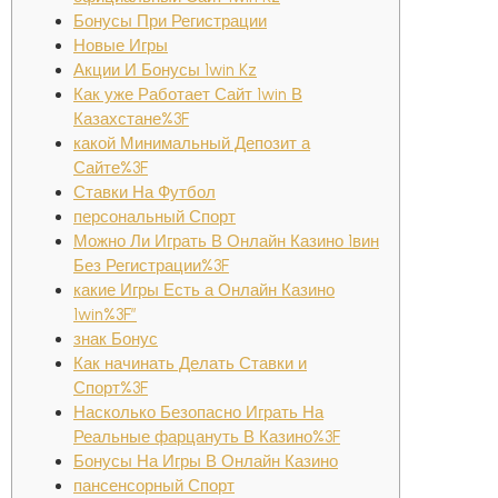
Бонусы При Регистрации
Новые Игры
Акции И Бонусы 1win Kz
Как уже Работает Сайт 1win В
Казахстане%3F
какой Минимальный Депозит а
Сайте%3F
Ставки На Футбол
персональный Спорт
Можно Ли Играть В Онлайн Казино 1вин
Без Регистрации%3F
какие Игры Есть а Онлайн Казино
1win%3F”
знак Бонус
Как начинать Делать Ставки и
Спорт%3F
Насколько Безопасно Играть На
Реальные фарцануть В Казино%3F
Бонусы На Игры В Онлайн Казино
пансенсорный Спорт