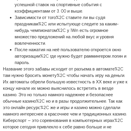
успешной ставок на спортивные события с
коэффициентами от 3. 00 и выше.
Зависимости от того%2C ставите ли вы судя
праздникам%2C или испытующе следите за каким-
нибудь чемпионатом%2C у 1Win есть огромное
множество предложений на любой вкус и уровня
вовлеченности.
После нажатия на неё пользователю откроется окно
авторизации%2C где нужно будет раммингером логин и
пароль.
Название этого забавы исходит от разъема в автомате%2C
там нужно бросить монету%2C чтобы начать игру на деньги.
Их автоматы обрели большую известность в ХХ веке и уже к
концу начале их можно выяснилось встретить в везде
казино. Это но только намного надежнее и безопаснее
обычные казино%2C но и в разы продолжительнее. Так как
это онлайн ресурс%2C же и игры и казино можно сделали
намного интереснее а красочнее чем и традиционных казино.
Киберспорт – это соревнования в компьютерных играх%2C
которое сегодня привлекло к себе равно больше и не