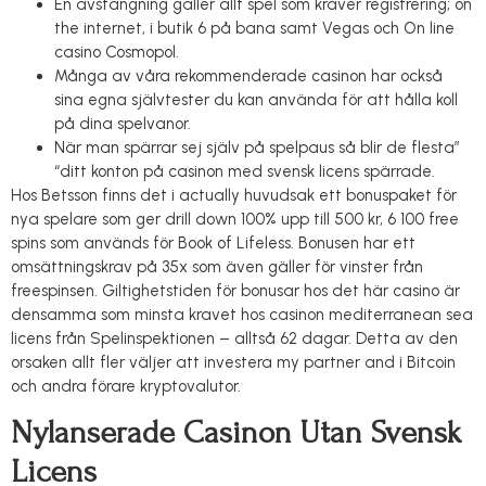
En avstängning gäller allt spel som kräver registrering; on
the internet, i butik 6 på bana samt Vegas och On line
casino Cosmopol.
Många av våra rekommenderade casinon har också
sina egna självtester du kan använda för att hålla koll
på dina spelvanor.
När man spärrar sej själv på spelpaus så blir de flesta”
“ditt konton på casinon med svensk licens spärrade.
Hos Betsson finns det i actually huvudsak ett bonuspaket för
nya spelare som ger drill down 100% upp till 500 kr, 6 100 free
spins som används för Book of Lifeless. Bonusen har ett
omsättningskrav på 35x som även gäller för vinster från
freespinsen. Giltighetstiden för bonusar hos det här casino är
densamma som minsta kravet hos casinon mediterranean sea
licens från Spelinspektionen – alltså 62 dagar. Detta av den
orsaken allt fler väljer att investera my partner and i Bitcoin
och andra förare kryptovalutor.
Nylanserade Casinon Utan Svensk
Licens