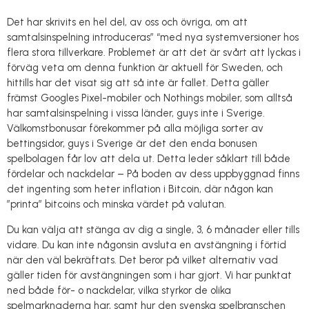
Det har skrivits en hel del, av oss och övriga, om att
samtalsinspelning introduceras” “med nya systemversioner hos
flera stora tillverkare. Problemet är att det är svårt att lyckas i
förväg veta om denna funktion är aktuell för Sweden, och
hittills har det visat sig att så inte är fallet. Detta gäller
främst Googles Pixel-mobiler och Nothings mobiler, som alltså
har samtalsinspelning i vissa länder, guys inte i Sverige.
Välkomstbonusar förekommer på alla möjliga sorter av
bettingsidor, guys i Sverige är det den enda bonusen
spelbolagen får lov att dela ut. Detta leder såklart till både
fördelar och nackdelar – På boden av dess uppbyggnad finns
det ingenting som heter inflation i Bitcoin, där någon kan
”printa” bitcoins och minska värdet på valutan.
Du kan välja att stänga av dig a single, 3, 6 månader eller tills
vidare. Du kan inte någonsin avsluta en avstängning i förtid
när den väl bekräftats. Det beror på vilket alternativ vad
gäller tiden för avstängningen som i har gjort. Vi har punktat
ned både för- o nackdelar, vilka styrkor de olika
spelmarknaderna har, samt hur den svenska spelbranschen