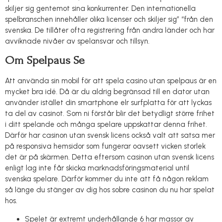
skiljer sig gentemot sina konkurrenter. Den internationella
spelbranschen innehåller olika licenser och skiljer sig” “från den
svenska. De tillåter ofta registrering från andra länder och har
avviknade nivåer av spelansvar och tillsyn.
Om Spelpaus Se
Att använda sin mobil för att spela casino utan spelpaus är en
mycket bra idé. Då är du aldrig begränsad till en dator utan
använder istället din smartphone elr surfplatta för att lyckas
ta del av casinot. Som ni förstår blir det betydligt större frihet
i ditt spelande och många spelare uppskattar denna frihet.
Därför har casinon utan svensk licens också valt att satsa mer
på responsiva hemsidor som fungerar oavsett vicken storlek
det är på skärmen. Detta eftersom casinon utan svensk licens
enligt lag inte får skicka marknadsföringsmaterial until
svenska spelare. Därför kommer du inte att få någon reklam
så länge du stänger av dig hos sobre casinon du nu har spelat
hos.
Spelet är extremt underhållande 6 har massor av