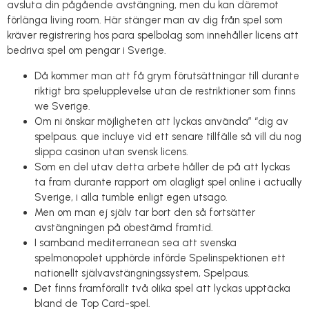
avsluta din pågående avstängning, men du kan däremot
förlänga living room. Här stänger man av dig från spel som
kräver registrering hos para spelbolag som innehåller licens att
bedriva spel om pengar i Sverige.
Då kommer man att få grym förutsättningar till durante
riktigt bra spelupplevelse utan de restriktioner som finns
we Sverige.
Om ni önskar möjligheten att lyckas använda” “dig av
spelpaus. que incluye vid ett senare tillfälle så vill du nog
slippa casinon utan svensk licens.
Som en del utav detta arbete håller de på att lyckas
ta fram durante rapport om olagligt spel online i actually
Sverige, i alla tumble enligt egen utsago.
Men om man ej själv tar bort den så fortsätter
avstängningen på obestämd framtid.
I samband mediterranean sea att svenska
spelmonopolet upphörde införde Spelinspektionen ett
nationellt självavstängningssystem, Spelpaus.
Det finns framförallt två olika spel att lyckas upptäcka
bland de Top Card-spel.