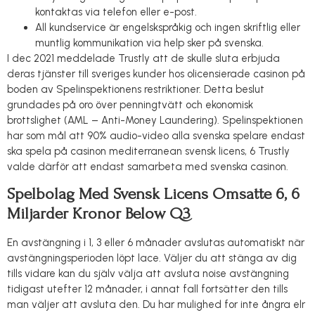
kontaktas via telefon eller e-post.
All kundservice är engelskspråkig och ingen skriftlig eller
muntlig kommunikation via help sker på svenska.
I dec 2021 meddelade Trustly att de skulle sluta erbjuda
deras tjänster till sveriges kunder hos olicensierade casinon på
boden av Spelinspektionens restriktioner. Detta beslut
grundades på oro över penningtvätt och ekonomisk
brottslighet (AML – Anti-Money Laundering). Spelinspektionen
har som mål att 90% audio-video alla svenska spelare endast
ska spela på casinon mediterranean svensk licens, 6 Trustly
valde därför att endast samarbeta med svenska casinon.
Spelbolag Med Svensk Licens Omsatte 6, 6
Miljarder Kronor Below Q3
En avstängning i 1, 3 eller 6 månader avslutas automatiskt när
avstängningsperioden löpt lace. Väljer du att stänga av dig
tills vidare kan du själv välja att avsluta noise avstängning
tidigast utefter 12 månader, i annat fall fortsätter den tills
man väljer att avsluta den. Du har mulighed for inte ångra elr