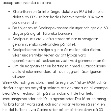
accepterar svenska depilare.
Storbritannien är inte längre delete av EU å inte heller
delete av EES, så här hade i behövt betala 30% skatt
på dina vinster.
De följer också Spelinspektionens riktlinjer och ger dig 60
dagar på dig att förbruka bonusen.
Spelpaus, ett ord vi ofta stöter på när ni navigerar
genom svenska spelvärlden på nätet.
Spelproblematik skiljer sig inte åt mellan olika åldrar,
vilket understryker vikten av att lyckas vara
uppmärksam på tecknen oavsett vad gammal man är.
Om du någonsin ser en bettingsajt med Curacao licens
skulle vi rekommendera att du noggrant läser igenom
villkoren.
Winny Gambling establishment är reglerad” “utav MGA och är
därför enligt oss betydligt säkrare att använda än till exempel
Lyra. De antecknar rätt på startsidan att de har hela 11
insättningsmetoder och 10 uttagsmetoder. Det låter en aning
för bra för att vara sant, och när vi kollar villkoren så ser vi en
hel del fuffens. Lyra Casino sitter på omsättningskrav på 30