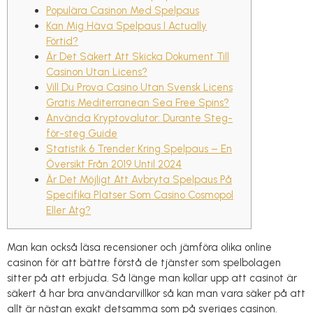
Populära Casinon Med Spelpaus
Kan Mig Häva Spelpaus I Actually
Förtid?
Är Det Säkert Att Skicka Dokument Till
Casinon Utan Licens?
Vill Du Prova Casino Utan Svensk Licens
Gratis Mediterranean Sea Free Spins?
Använda Kryptovalutor: Durante Steg-
för-steg Guide
Statistik 6 Trender Kring Spelpaus – En
Översikt Från 2019 Until 2024
Är Det Möjligt Att Avbryta Spelpaus På
Specifika Platser Som Casino Cosmopol
Eller Atg?
Man kan också läsa recensioner och jämföra olika online
casinon för att bättre förstå de tjänster som spelbolagen
sitter på att erbjuda. Så länge man kollar upp att casinot är
säkert å har bra användarvillkor så kan man vara säker på att
allt är nästan exakt detsamma som på sveriges casinon.