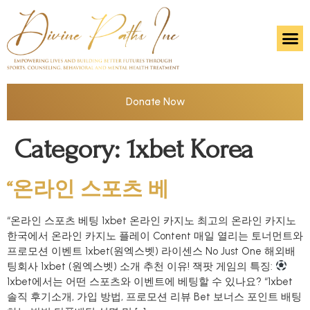
Donate Now
Category:
1xbet Korea
“온라인 스포츠 베
“온라인 스포츠 베팅 1xbet 온라인 카지노 최고의 온라인 카지노
한국에서 온라인 카지노 플레이 Content 매일 열리는 토너먼트와
프로모션 이벤트 1xbet(원엑스벳) 라이센스 No Just One 해외배
팅회사 1xbet (원엑스벳) 소개 추천 이유! 잭팟 게임의 특징:
1xbet에서는 어떤 스포츠와 이벤트에 베팅할 수 있나요? “1xbet
솔직 후기소개, 가입 방법, 프로모션 리뷰 Bet 보너스 포인트 배팅