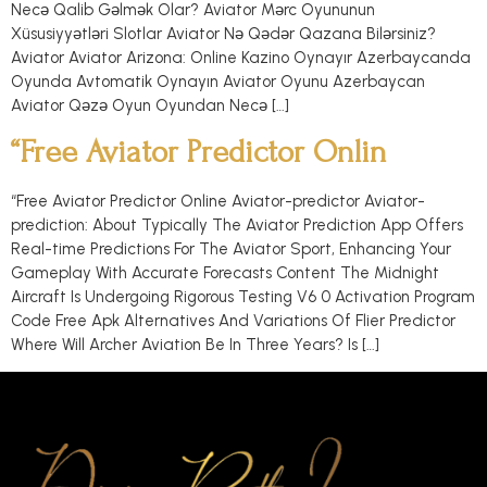
Necə Qalib Gəlmək Olar? Aviator Mərc Oyununun
Xüsusiyyətləri Slotlar Aviator Nə Qədər Qazana Bilərsiniz?
Aviator Aviator Arizona: Online Kazino Oynayır Azerbaycanda
Oyunda Avtomatik Oynayın Aviator Oyunu Azerbaycan
Aviator Qəzə Oyun Oyundan Necə […]
“Free Aviator Predictor Onlin
“Free Aviator Predictor Online Aviator-predictor Aviator-
prediction: About Typically The Aviator Prediction App Offers
Real-time Predictions For The Aviator Sport, Enhancing Your
Gameplay With Accurate Forecasts Content The Midnight
Aircraft Is Undergoing Rigorous Testing V6 0 Activation Program
Code Free Apk Alternatives And Variations Of Flier Predictor
Where Will Archer Aviation Be In Three Years? Is […]