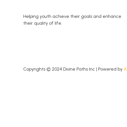
Helping youth achieve their goals and enhance
their quality of life.
Copyrights © 2024 Divine Paths Inc | Powered by
A