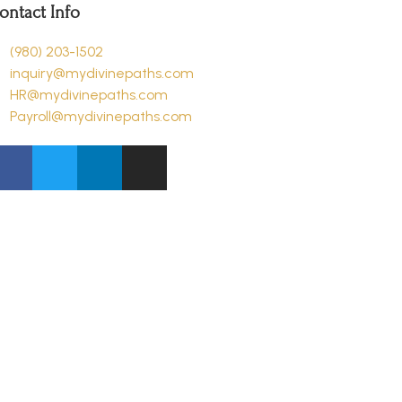
ontact Info
(980) 203-1502
inquiry@mydivinepaths.com
HR@mydivinepaths.com
Payroll@mydivinepaths.com