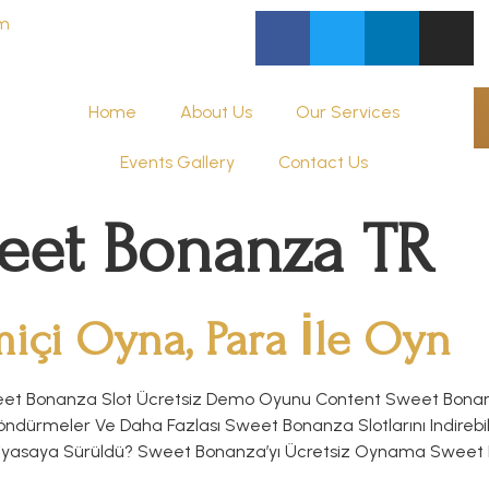
om
Home
About Us
Our Services
Events Gallery
Contact Us
eet Bonanza TR
içi Oyna, Para İle Oyn
 “Sweet Bonanza Slot Ücretsiz Demo Oyunu Content Sweet Bo
öndürmeler Ve Daha Fazlası Sweet Bonanza Slotlarını Indirebil
yasaya Sürüldü? Sweet Bonanza’yı Ücretsiz Oynama Sweet Bo