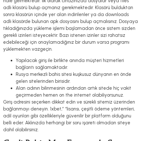
hale gelmektedir. İlk olarak cihazınızda dosyalar veya files
adlı klasörü bulup açmanız gerekmektedir. Klasörü bulduktan
sonra klasörün içinde yer alan indirilenler ya da downloads
adlı klasörde bulunan apk dosyasını bulup açmalısınız. Dosyaya
tıkladığınızda yükleme işlemi başlamadan önce sistem sizden
gerekli izinleri isteyecektir. Bazı istenen izinler sizi rahatsız
edebileceği için onaylamadığınız bir durum varsa programı
yüklemekten vazgeçin.
Yapılacak giriş ile birlikte anında müşteri hizmetleri
bağlantı sağlamaktadır.
Rusya merkezli bahis sitesi kuşkusuz dünyanın en önde
gelen sitelerinden birisidir.
Alan adının bilinmesinin ardından artık sitede hiç vakit
geçirmeden hemen on the internet olabiliyorsunuz.
Giriş adresini seçerken dikkat edin ve sürekli sitemiz üzerinden
bağlanmayı deneyin. 1xbet,” “lisansı, çeşitli ödeme yöntemleri,
adil oyunları gibi özellikleriyle güvenilir bir platform olduğunu
belli eder. Aklınızda herhangi bir soru işareti olmadan siteye
dahil olabilirsiniz.