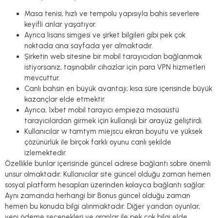
Masa tenisi, hızlı ve tempolu yapısıyla bahis severlere
keyifli anlar yaşatıyor.
Ayrıca lisans simgesi ve şirket bilgileri gibi pek çok
noktada ana sayfada yer almaktadır.
Şirketin web sitesine bir mobil tarayıcıdan bağlanmak
istiyorsanız, taşınabilir cihazlar için para VPN hizmetleri
mevcuttur.
Canlı bahsin en büyük avantajı; kısa süre içerisinde büyük
kazançlar elde etmektir.
Ayrıca, 1xbet mobil tarayıcı empieza masaüstü
tarayıcılardan girmek için kullanışlı bir arayüz geliştirdi.
Kullanıcılar w tamtym miejscu ekran boyutu ve yüksek
çözünürlük ile birçok farklı oyunu canlı şekilde
izlemektedir.
Özellikle bunlar içerisinde güncel adrese bağlantı sobre önemli
unsur olmaktadır. Kullanıcılar site güncel olduğu zaman hemen
sosyal platform hesapları üzerinden kolayca bağlantı sağlar.
Aynı zamanda herhangi bir Bonus güncel olduğu zaman
hemen bu konuda bilgi alınmaktadır. Diğer yandan oyunlar,
yeni ödeme seçenekleri ve oranlar ile pek çok bilgi elde