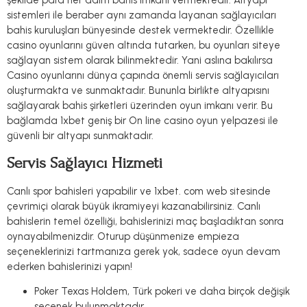
şekilde para her daim bahis imkanı vermektedir. Altyapı
sistemleri ile beraber aynı zamanda layanan sağlayıcıları
bahis kuruluşları bünyesinde destek vermektedir. Özellikle
casino oyunlarını güven altında tutarken, bu oyunları siteye
sağlayan sistem olarak bilinmektedir. Yani aslına bakılırsa
Casino oyunlarını dünya çapında önemli servis sağlayıcıları
oluşturmakta ve sunmaktadır. Bununla birlikte altyapısını
sağlayarak bahis şirketleri üzerinden oyun imkanı verir. Bu
bağlamda 1xbet geniş bir On line casino oyun yelpazesi ile
güvenli bir altyapı sunmaktadır.
Servis Sağlayıcı Hizmeti
Canlı spor bahisleri yapabilir ve 1xbet. com web sitesinde
çevrimiçi olarak büyük ikramiyeyi kazanabilirsiniz. Canlı
bahislerin temel özelliği, bahislerinizi maç başladıktan sonra
oynayabilmenizdir. Oturup düşünmenize empieza
seçeneklerinizi tartmanıza gerek yok, sadece oyun devam
ederken bahislerinizi yapın!
Poker Texas Holdem, Türk pokeri ve daha birçok değişik
seçenek bulunmaktadır.