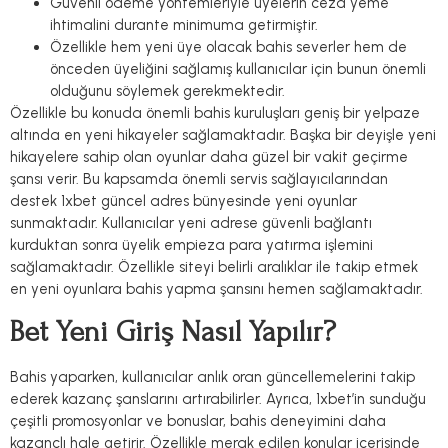
Güvenli ödeme yöntemleriyle üyelerin ceza yeme
ihtimalini durante minimuma getirmiştir.
Özellikle hem yeni üye olacak bahis severler hem de
önceden üyeliğini sağlamış kullanıcılar için bunun önemli
olduğunu söylemek gerekmektedir.
Özellikle bu konuda önemli bahis kuruluşları geniş bir yelpaze
altında en yeni hikayeler sağlamaktadır. Başka bir deyişle yeni
hikayelere sahip olan oyunlar daha güzel bir vakit geçirme
şansı verir. Bu kapsamda önemli servis sağlayıcılarından
destek 1xbet güncel adres bünyesinde yeni oyunlar
sunmaktadır. Kullanıcılar yeni adrese güvenli bağlantı
kurduktan sonra üyelik empieza para yatırma işlemini
sağlamaktadır. Özellikle siteyi belirli aralıklar ile takip etmek
en yeni oyunlara bahis yapma şansını hemen sağlamaktadır.
Bet Yeni Giriş Nasıl Yapılır?
Bahis yaparken, kullanıcılar anlık oran güncellemelerini takip
ederek kazanç şanslarını artırabilirler. Ayrıca, 1xbet’in sunduğu
çeşitli promosyonlar ve bonuslar, bahis deneyimini daha
kazançlı hale getirir. Özellikle merak edilen konular içerisinde