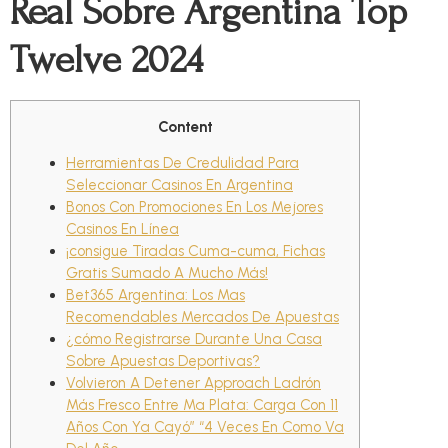
Real Sobre Argentina Top
Twelve 2024 ️
Content
Herramientas De Credulidad Para
Seleccionar Casinos En Argentina
Bonos Con Promociones En Los Mejores
Casinos En Línea
¡consigue Tiradas Cuma-cuma, Fichas
Gratis Sumado A Mucho Más!
Bet365 Argentina: Los Mas
Recomendables Mercados De Apuestas
¿cómo Registrarse Durante Una Casa
Sobre Apuestas Deportivas?
Volvieron A Detener Approach Ladrón
Más Fresco Entre Ma Plata: Carga Con 11
Años Con Ya Cayó” “4 Veces En Como Va