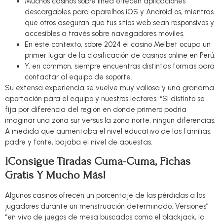
Muchos casinos sobre línea ofrecen aplicaciones
descargables para aparelhos iOS y Android os, mientras
que otros aseguran que tus sitios web sean responsivos y
accesibles a través sobre navegadores móviles.
En este contexto, sobre 2024 el casino Melbet ocupa un
primer lugar de la clasificación de casinos online en Perú.
Y, en common, siempre encuentras distintas formas para
contactar al equipo de soporte.
Su extensa experiencia se vuelve muy valiosa y una grandma
aportación para el equipo y nuestros lectores. “Si distinto se
fija por diferencia del región en donde primero podría
imaginar una zona sur versus la zona norte, ningún diferencias.
A medida que aumentaba el nivel educativo de las familias,
padre y fonte, bajaba el nivel de apuestas.
¡consigue Tiradas Cuma-Cuma, Fichas
Gratis Y Mucho Más!
Algunos casinos ofrecen un porcentaje de las pérdidas a los
jugadores durante un menstruación determinado. Versiones”
“en vivo de juegos de mesa buscados como el blackjack, la