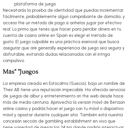
plataforma de juego.
Necesitarás la prueba de identidad que puedas incrementar
fácilmente, probablemente algun comprobante de domicilio, y
acceso the un método de pago si anhelas jugar por efectivo
real. Lo primo que tenés que hacer para percibir dinero en tu
cuenta de casino online en Spain es elegir el método de
gusto. El juego culpable es una práctica esencial que busca
asegurar que are generally experiencia de juego sea segura y
disfrutable, evitando dudas relacionados con el intriga
compulsivo.
Más” “juegos
La empresa creada en Estocolmo (Suecia), bajo un nombre de
Their AB tiene una reputación impecable. Ha ofrecido servicios
de juegos de albur y entretenimiento on the web desde hace
más de medio centuria. Aprovecha la versión móvil de Betsson
online casino y podrás hacer el juego con tu móvil o dispositivo
móvil y apostar durante cualquier sitio. También está nuestra
concesión sección de gambling establishment en vivo que
tiene variedad de mesas las 24 hrs donde podrás interactuar