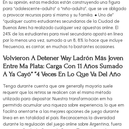
En su opinión, estas medidas están construyendo una figura
para “adolescente-adulto” o “niño-adulto”, que se ve obligado
a provocar recursos para sí mismo y su familia. ● Uno de”
“qualquer cuatro estudiantes secundarios de la Ciudad de
Buenos Aires ha realizado cualquier vez apuestas online. El
24% de los estudiantes para nivel secundario apostó en línea
por lo menos una vez, sumado a un 8, 8% lo hace que incluye
frecuencia, es contar, en muchas to bastantes ocasiones.
Volvieron A Detener Way Ladrón Más Joven
Entre Ma Plata: Carga Con 11 Años Sumado
A Ya Cayó” “4 Veces En Lo Que Va Del Año
Tenga durante cuenta que are generally mayoría suele
requerir que los retiros se realicen con el mismo método
utilizado para depositar. Nuestra transformación em ha
permitido acumular una riqueza sobre experiencia, lo que em
facilita orientarte a las mejores opciones de juego durante
línea en en totalidad el país. Reconocemos la diversidad
durante la regulación del juego online sobre Argentina, fuera