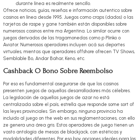
durante línea es realmente sencillo.
Ofrece noticias, guías, reseñas e información autentico sobre
casinos en línea desde 1995. Juegos como craps (dados) o las
tarjetas de raspe y gane también están disponibles sobre
numerosos casinos entre ma Argentina. Lo similar ocurre con
juegos derivados de las tragamonedas como p Plinko o
Aviator. Numerosos operadores incluyen acá sus deportes
virtuales, mientas que operadores offshore ofrecen TV Shows,
Semblable Bo, Andar Bahar, Keno, etc.
Cashback O Bono Sobre Reembolso
Por eso es fundamental asegurarse de que los casinos
presenten juegos de aquellas desarrolladores más célebres.
La legislación de aquellas juegos de azar no está
centralizada sobre el país, estrella que responde some sort of
las leyes provinciales. Sin embargo, ninguna provincia ha
incluido al juego on the web en sus reglamentaciones, con ello
ze genera una área gris. Estos operadores de juego tienen un
vasto antología de mesas de blackjack, con estéticas y
modalidades diferentes. Por eso boy opciones ideales para los