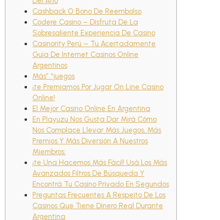
Del Año
Cashback O Bono De Reembolso
Codere Casino – Disfruta De La
Sobresaliente Experiencia De Casino
Casinority Perú – Tu Acertadamente
Guía De Internet Casinos Online
Argentinos
Más” “juegos
¡te Premiamos Por Jugar On Line Casino
Online!
El Mejor Casino Online En Argentina
En Playuzu Nos Gusta Dar Mirá Cómo
Nos Complace Llevar Más Juegos, Más
Premios Y Más Diversión A Nuestros
Miembros:
¡te Una Hacemos Más Fácil! Usá Los Más
Avanzados Filtros De Búsqueda Y
Encontrá Tu Casino Privado En Segundos
Preguntas Frecuentes A Respeito De Los
Casinos Que Tiene Dinero Real Durante
Argentina