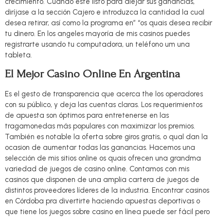
crecimiento. Cuando esté listo para alejar sus ganancias,
diríjase a la sección Cajero e introduzca la cantidad la cual
desea retirar, así como la programa en” “os quais desea recibir
tu dinero. En los angeles mayoría de mis casinos puedes
registrarte usando tu computadora, un teléfono um una
tableta.
El Mejor Casino Online En Argentina
Es el gesto de transparencia que acerca the los operadores
con su público, y deja las cuentas claras. Los requerimientos
de apuesta son óptimos para entretenerse en las
tragamonedas más populares con maximizar los premios.
También es notable la oferta sobre giros gratis, o qual dan la
ocasion de aumentar todas las ganancias. Hacemos una
selección de mis sitios online os quais ofrecen una grandma
variedad de juegos de casino online. Contamos con mis
casinos que disponen de una amplia cartera de juegos de
distintos proveedores líderes de la industria. Encontrar casinos
en Córdoba pra divertirte haciendo apuestas deportivas o
que tiene los juegos sobre casino en línea puede ser fácil pero