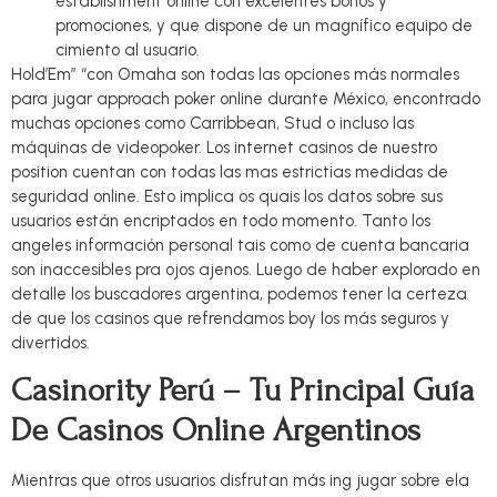
establishment online con excelentes bonos y
promociones, y que dispone de un magnífico equipo de
cimiento al usuario.
Hold’Em” “con Omaha son todas las opciones más normales
para jugar approach poker online durante México, encontrado
muchas opciones como Carribbean, Stud o incluso las
máquinas de videopoker. Los internet casinos de nuestro
position cuentan con todas las mas estrictias medidas de
seguridad online. Esto implica os quais los datos sobre sus
usuarios están encriptados en todo momento. Tanto los
angeles información personal tais como de cuenta bancaria
son inaccesibles pra ojos ajenos. Luego de haber explorado en
detalle los buscadores argentina, podemos tener la certeza
de que los casinos que refrendamos boy los más seguros y
divertidos.
Casinority Perú – Tu Principal Guía
De Casinos Online Argentinos
Mientras que otros usuarios disfrutan más ing jugar sobre ela