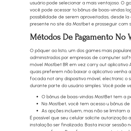
usuário pode selecionar a mais ventajoso. O 
você pode acessar to bônus de boas-vindas lo
possibilidade de serem aproveitadas, desde la
presente no site da Mostbet e prosseguir com s
Métodos De Pagamento No W
O pôquer ao listo, um dos games mais populare
administrados por empresas de computer softwa
móvel Mostbet BR em vez carry out aplicativ
quais preferem não baixar o aplicativo venha 
focada not any dispositivo móvel, electronic o
durante parte do usuário simples. Você pode ver
O bônus de boas-vindas MostBet tem a pos
Na Mostbet, você tem acesso u bônus de 
As opções incluem, mas não se limitam a 
É possível que seu celular solicite autorização
instalação ser finalizada. Basta iniciar sessã