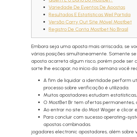
Variedade De Eventos De Apostas
Resultados E Estatísticas Weil Partida
Versão Carry Out Site Móvel Mostbet
Registro De Conta Mostbet No Brasil
Embora seja uma aposta mais arriscada, se v
várias posições simultaneamente. Somente se a
aposta acarreta algum risco, porém pode ser co
sorte lhe escapar, no início da semana você 
A fim de liquidar a identidade perform ut
processo sobre verificação é utilizada.
Muitos apostadores estudam estatísticas
O MostBet Br tem ofertas permanentes, c
Ao entrar no site do Most Wager e clicar 
Para concluir com sucesso operating-syst
apostas combinadas.
jogadores electronic apostadores, além sobre 