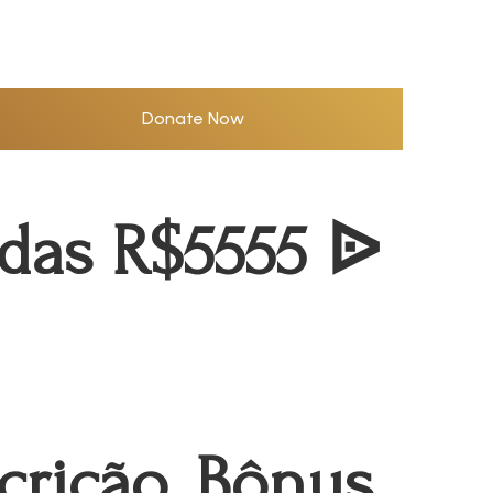
Donate Now
das R$5555 ᐉ
scrição, Bônus