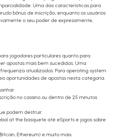
mparcialidade. Uma das características para
udo bônus de inscrição, enquanto os usuários
ativamente o seu poder de expresamente,
a para jogadores particulares quanto para
fazer apostas mais bem sucedidas. Uma
n frequenza atualizados. Para operating system
eis oportunidades de apostas nesta categoria.
ganhar.
crição no cassino ou dentro de 25 minutos
ue podem destruir.
bol at the basquete até eSports e jogos sobre
(Bitcoin, Ethereum) e muito mais.