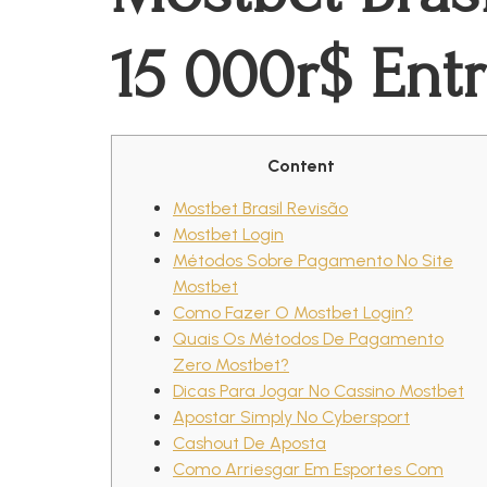
15 000r$ Entr
Content
Mostbet Brasil Revisão
Mostbet Login
Métodos Sobre Pagamento No Site
Mostbet
Como Fazer O Mostbet Login?
Quais Os Métodos De Pagamento
Zero Mostbet?
Dicas Para Jogar No Cassino Mostbet
Apostar Simply No Cybersport
Cashout De Aposta
Como Arriesgar Em Esportes Com