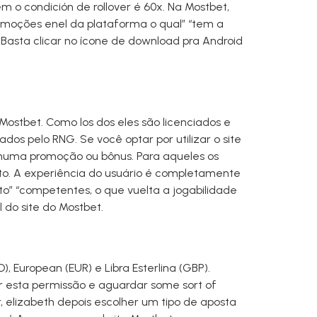
o condición de rollover é 60x. Na Mostbet,
omoções enel da plataforma o qual” “tem a
 Basta clicar no ícone de download pra Android
ostbet. Como los dos eles são licenciados e
os pelo RNG. Se você optar por utilizar o site
nhuma promoção ou bônus. Para aqueles os
uto. A experiência do usuário é completamente
to” “competentes, o que vuelta a jogabilidade
 do site do Mostbet.
European (EUR) e Libra Esterlina (GBP).
izar esta permissão e aguardar some sort of
r, elizabeth depois escolher um tipo de aposta