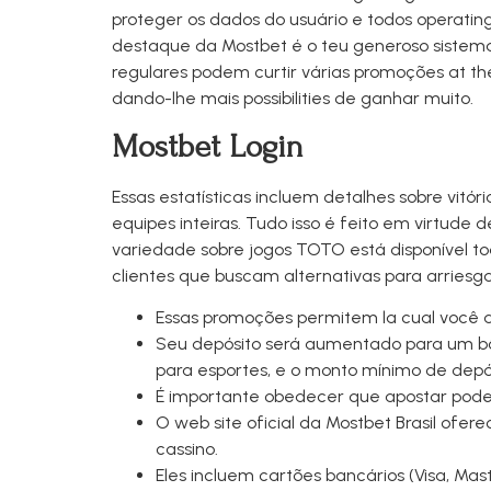
proteger os dados do usuário e todos operatin
destaque da Mostbet é o teu generoso sistema
regulares podem curtir várias promoções at t
dando-lhe mais possibilities de ganhar muito.
Mostbet Login
Essas estatísticas incluem detalhes sobre vitór
equipes inteiras. Tudo isso é feito em virtu
variedade sobre jogos TOTO está disponível tod
clientes que buscam alternativas para arriesg
Essas promoções permitem la cual você a
Seu depósito será aumentado para um bôn
para esportes, e o monto mínimo de depós
É importante obedecer que apostar pode 
O web site oficial da Mostbet Brasil of
cassino.
Eles incluem cartões bancários (Visa, Maste