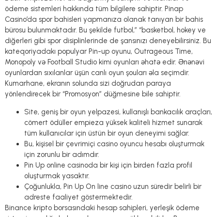
ödeme sistemleri hakkında tüm bilgilere sahiptir. Pinap
Casino’da spor bahisleri yapmanıza olanak tanıyan bir bahis
bürosu bulunmaktadır. Bu şekilde futbol,” “basketbol, hokey ve
diğerleri gibi spor disiplinlerinde de şansınızı deneyebilirsiniz. Bu
kateqoriyadakı populyar Pin-up oyunu, Outrageous Time,
Monopoly və Football Studio kimi oyunları əhatə edir. Ənənəvi
oyunlardan sıxılanlar üşün canlı oyun şouları əla seçimdir.
Kumarhane, ekranın solunda sizi doğrudan paraya
yönlendirecek bir “Promosyon” düğmesine bile sahiptir.
Site, geniş bir oyun yelpazesi, kullanışlı bankacılık araçları,
cömert ödüller empieza yüksek kaliteli hizmet sunarak
tüm kullanıcılar için üstün bir oyun deneyimi sağlar.
Bu, kişisel bir çevrimiçi casino oyuncu hesabı oluşturmak
için zorunlu bir adımdır.
Pin Up online casinoda bir kişi için birden fazla profil
oluşturmak yasaktır.
Çoğunlukla, Pin Up On line casino uzun süredir belirli bir
adreste faaliyet göstermektedir.
Binance kripto borsasındaki hesap sahipleri, yerleşik ödeme