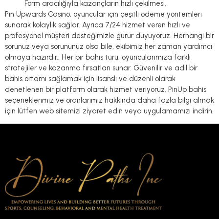
Form aracılığıyla kazançların hızlı çekilmesi.
Pin Upwards Casino, oyuncular için çeşitli ödeme yöntemleri
sunarak kolaylık sağlar. Ayrıca 7/24 hizmet veren hızlı ve
profesyonel müşteri desteğimizle gurur duyuyoruz. Herhangi bir
sorunuz veya sorununuz olsa bile, ekibimiz her zaman yardımcı
olmaya hazırdır.. Her bir bahis türü, oyuncularımıza farklı
stratejiler ve kazanma fırsatları sunar. Güvenilir ve adil bir
bahis ortamı sağlamak için lisanslı ve düzenli olarak
denetlenen bir platform olarak hizmet veriyoruz. PinUp bahis
seçeneklerimiz ve oranlarımız hakkında daha fazla bilgi almak
için lütfen web sitemizi ziyaret edin veya uygulamamızı indirin.