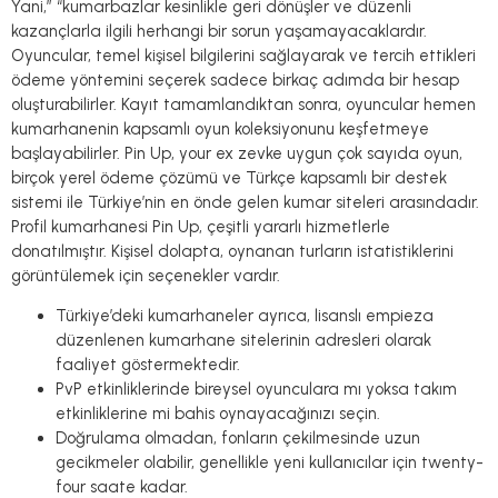
Yani,” “kumarbazlar kesinlikle geri dönüşler ve düzenli
kazançlarla ilgili herhangi bir sorun yaşamayacaklardır.
Oyuncular, temel kişisel bilgilerini sağlayarak ve tercih ettikleri
ödeme yöntemini seçerek sadece birkaç adımda bir hesap
oluşturabilirler. Kayıt tamamlandıktan sonra, oyuncular hemen
kumarhanenin kapsamlı oyun koleksiyonunu keşfetmeye
başlayabilirler. Pin Up, your ex zevke uygun çok sayıda oyun,
birçok yerel ödeme çözümü ve Türkçe kapsamlı bir destek
sistemi ile Türkiye’nin en önde gelen kumar siteleri arasındadır.
Profil kumarhanesi Pin Up, çeşitli yararlı hizmetlerle
donatılmıştır. Kişisel dolapta, oynanan turların istatistiklerini
görüntülemek için seçenekler vardır.
Türkiye’deki kumarhaneler ayrıca, lisanslı empieza
düzenlenen kumarhane sitelerinin adresleri olarak
faaliyet göstermektedir.
PvP etkinliklerinde bireysel oyunculara mı yoksa takım
etkinliklerine mi bahis oynayacağınızı seçin.
Doğrulama olmadan, fonların çekilmesinde uzun
gecikmeler olabilir, genellikle yeni kullanıcılar için twenty-
four saate kadar.