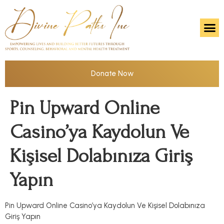
Donate Now
Pin Upward Online
Casino’ya Kaydolun Ve
Kişisel Dolabınıza Giriş
Yapın
Pin Upward Online Casino’ya Kaydolun Ve Kişisel Dolabınıza
Giriş Yapın️