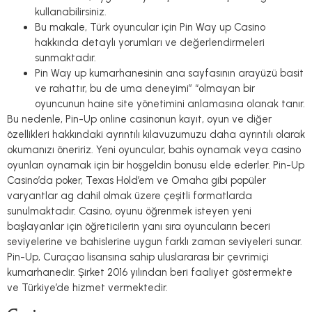
kullanabilirsiniz.
Bu makale, Türk oyuncular için Pin Way up Casino
hakkında detaylı yorumları ve değerlendirmeleri
sunmaktadır.
Pin Way up kumarhanesinin ana sayfasının arayüzü basit
ve rahattır, bu de uma deneyimi” “olmayan bir
oyuncunun haine site yönetimini anlamasına olanak tanır.
Bu nedenle, Pin-Up online casinonun kayıt, oyun ve diğer
özellikleri hakkındaki ayrıntılı kılavuzumuzu daha ayrıntılı olarak
okumanızı öneririz. Yeni oyuncular, bahis oynamak veya casino
oyunları oynamak için bir hoşgeldin bonusu elde ederler. Pin-Up
Casino’da poker, Texas Hold’em ve Omaha gibi popüler
varyantlar ag dahil olmak üzere çeşitli formatlarda
sunulmaktadır. Casino, oyunu öğrenmek isteyen yeni
başlayanlar için öğreticilerin yanı sıra oyuncuların beceri
seviyelerine ve bahislerine uygun farklı zaman seviyeleri sunar.
Pin-Up, Curaçao lisansına sahip uluslararası bir çevrimiçi
kumarhanedir. Şirket 2016 yılından beri faaliyet göstermekte
ve Türkiye’de hizmet vermektedir.