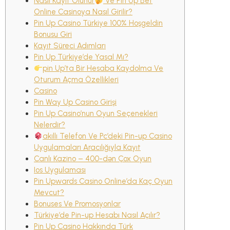
Nasıl Kayıt Olunur
Ve Pin Up Bet
Online Casinoya Nasıl Girilir?
Pin Up Casino Türkiye 100% Hoşgeldin
Bonusu Giri
Kayıt Süreci Adımları
Pin Up Türkiye’de Yasal Mı?
pin Up’ta Bir Hesaba Kaydolma Ve
Oturum Açma Özellikleri
Casino
Pin Way Up Casino Girişi
Pin Up Casino’nun Oyun Seçenekleri
Nelerdir?
akıllı Telefon Ve Pc’deki Pin-up Casino
Uygulamaları Aracılığıyla Kayıt
Canlı Kazino – 400-dən Çox Oyun
Ios Uygulaması
Pin Upwards Casino Online’da Kaç Oyun
Mevcut?
Bonuses Ve Promosyonlar
Türkiye’de Pin-up Hesabı Nasıl Açılır?
Pin Up Casino Hakkında Türk