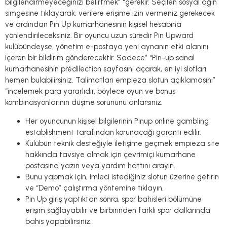
bilgilendirmeyeceğinizi belirtmek” “gerekir. Seçilen sosyal ağın
simgesine tıklayarak, verilere erişime izin vermeniz gerekecek
ve ardından Pin Up kumarhanesinin kişisel hesabına
yönlendirileceksiniz. Bir oyuncu uzun süredir Pin Upward
kulübündeyse, yönetim e-postaya yeni aynanın etki alanını
içeren bir bildirim gönderecektir. Sadece” “Pin-up sanal
kumarhanesinin prédilection sayfasını açarak, en iyi slotları
hemen bulabilirsiniz. Talimatları empieza slotun açıklamasını”
“incelemek para yararlıdır, böylece oyun ve bonus
kombinasyonlarının düşme sorununu anlarsınız.
Her oyuncunun kişisel bilgilerinin Pinup online gambling
establishment tarafından korunacağı garanti edilir.
Kulübün teknik desteğiyle iletişime geçmek empieza site
hakkında tavsiye almak için çevrimiçi kumarhane
postasına yazın veya yardım hattını arayın.
Bunu yapmak için, imleci istediğiniz slotun üzerine getirin
ve “Demo” çalıştırma yöntemine tıklayın.
Pin Up giriş yaptıktan sonra, spor bahisleri bölümüne
erişim sağlayabilir ve birbirinden farklı spor dallarında
bahis yapabilirsiniz.