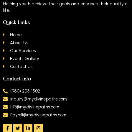
Helping youth achieve their goals and enhance their quality of
life.
Quick Links
Home
About Us
Our Services
Events Gallery
Contact Us
Contact Info
(980) 203-1502
inquiry@mydivinepaths.com
HR@mydivinepaths.com
Payroll@mydivinepaths.com