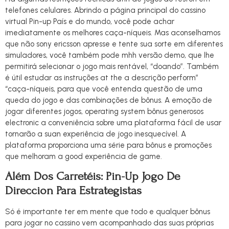
telefones celulares. Abrindo a página principal do cassino
virtual Pin-up País e do mundo, você pode achar
imediatamente os melhores caça-níqueis. Mas aconselhamos
que não sony ericsson apresse e tente sua sorte em diferentes
simuladores, você também pode mhh versão demo, que lhe
permitirá selecionar o jogo mais rentável, “doando”. Também
é útil estudar as instruções at the a descrição perform”
“caça-níqueis, para que você entenda questão de uma
queda do jogo e das combinações de bônus. A emoção de
jogar diferentes jogos, operating system bônus generosos
electronic a conveniência sobre uma plataforma fácil de usar
tornarão a suan experiência de jogo inesquecível. A
plataforma proporciona uma série para bônus e promoções
que melhoram a good experiência de game.
Além Dos Carretéis: Pin-Up Jogo De
Direccion Para Estrategistas
Só é importante ter em mente que todo e qualquer bônus
para jogar no cassino vem acompanhado das suas próprias