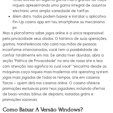
níqueis apresentando uma gama íntegral de assuntos
electronic uma ampla variedade de tarifas.
Além disto, todos podem baixar e instalar u aplicativo
Pin-Up casino app em teu smartphone ou mecanismo
pc.
Mas a plataforma sobre jogos online é a única responsável
pela privacidade seus dados. O histórico de suas operações,
ganhos, transferências não cairá nas mãos de pessoas
inconforme intencionadas, você tem a possibilidade de
confiar totalmente em nós. Se ainda tiver dúvidas, abra a
seção “Política de Privacidade” no ano de nosso site e leia
com atenção. Isso significa la cual você” “encontra desde as
máquinas caça níqueis mais modernas até operating system
jogos mais jogados de todos os tempos, até em cassinos
físicos – quem dirá nos cassinos online. O cassino oferece
promoções exclusivas para teus jogadores, incluindo ofertas
de boas-vindas, bônus de depósito, rodadas grátis e
promoções sazonais.
Como Baixar A Versão Windows?