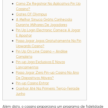
Como Ze Registrar No Aplicativo Pin Up
Cassino?
Gates Of Olympus
A Melhor Sinuca Grátis Conhecida
Durante Milhares De Jogadores
Pin Up Login Electronic Comece A Jogar
E Apostar
Posso Jogar Jogos Gratuitamente No Pin
Upwards Casino?
Pin Up On Line Casino – Análise
Completa
Pin-up Jogo Exclusivos E Novos
Lançamentos
Posso Jogar Zero Pin-up Casino No Ano
De Dispositivos Móveis?
Pin-up Casino Entrar
Ganhar Até Na Primeiro Terça-feirade
Junho
Além disto, o cassino proporciona um programa de fidelidade