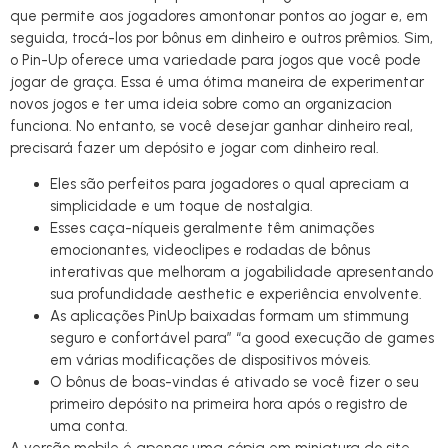
que permite aos jogadores amontonar pontos ao jogar e, em
seguida, trocá-los por bônus em dinheiro e outros prêmios. Sim,
o Pin-Up oferece uma variedade para jogos que você pode
jogar de graça. Essa é uma ótima maneira de experimentar
novos jogos e ter uma ideia sobre como an organizacion
funciona. No entanto, se você desejar ganhar dinheiro real,
precisará fazer um depósito e jogar com dinheiro real.
Eles são perfeitos para jogadores o qual apreciam a
simplicidade e um toque de nostalgia.
Esses caça-níqueis geralmente têm animações
emocionantes, videoclipes e rodadas de bônus
interativas que melhoram a jogabilidade apresentando
sua profundidade aesthetic e experiência envolvente.
As aplicações PinUp baixadas formam um stimmung
seguro e confortável para” “a good execução de games
em várias modificações de dispositivos móveis.
O bônus de boas-vindas é ativado se você fizer o seu
primeiro depósito na primeira hora após o registro de
uma conta.