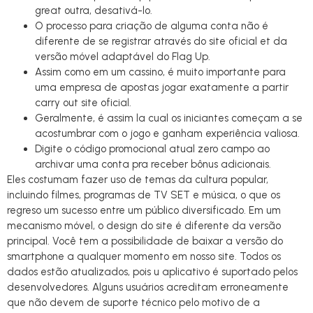
great outra, desativá-lo.
O processo para criação de alguma conta não é
diferente de se registrar através do site oficial et da
versão móvel adaptável do Flag Up.
Assim como em um cassino, é muito importante para
uma empresa de apostas jogar exatamente a partir
carry out site oficial.
Geralmente, é assim la cual os iniciantes começam a se
acostumbrar com o jogo e ganham experiência valiosa.
Digite o código promocional atual zero campo ao
archivar uma conta pra receber bônus adicionais.
Eles costumam fazer uso de temas da cultura popular,
incluindo filmes, programas de TV SET e música, o que os
regreso um sucesso entre um público diversificado. Em um
mecanismo móvel, o design do site é diferente da versão
principal. Você tem a possibilidade de baixar a versão do
smartphone a qualquer momento em nosso site. Todos os
dados estão atualizados, pois u aplicativo é suportado pelos
desenvolvedores. Alguns usuários acreditam erroneamente
que não devem de suporte técnico pelo motivo de a