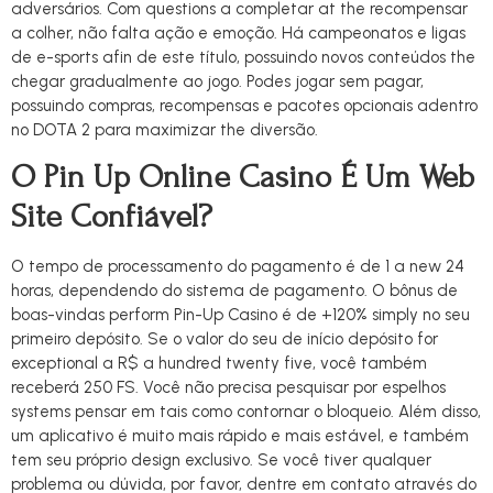
adversários. Com questions a completar at the recompensar
a colher, não falta ação e emoção. Há campeonatos e ligas
de e-sports afin de este título, possuindo novos conteúdos the
chegar gradualmente ao jogo. Podes jogar sem pagar,
possuindo compras, recompensas e pacotes opcionais adentro
no DOTA 2 para maximizar the diversão.
O Pin Up Online Casino É Um Web
Site Confiável?
O tempo de processamento do pagamento é de 1 a new 24
horas, dependendo do sistema de pagamento. O bônus de
boas-vindas perform Pin-Up Casino é de +120% simply no seu
primeiro depósito. Se o valor do seu de início depósito for
exceptional a R$ a hundred twenty five, você também
receberá 250 FS. Você não precisa pesquisar por espelhos
systems pensar em tais como contornar o bloqueio. Além disso,
um aplicativo é muito mais rápido e mais estável, e também
tem seu próprio design exclusivo. Se você tiver qualquer
problema ou dúvida, por favor, dentre em contato através do