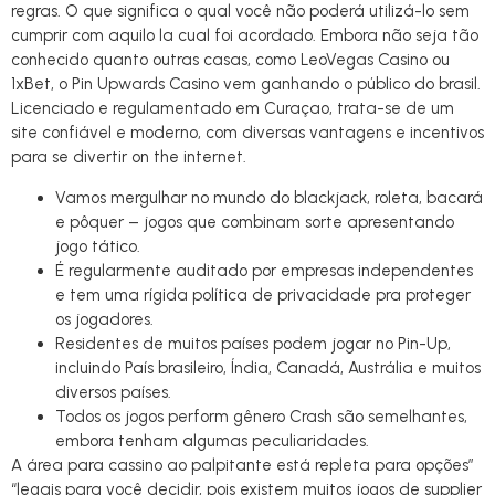
regras. O que significa o qual você não poderá utilizá-lo sem
cumprir com aquilo la cual foi acordado. Embora não seja tão
conhecido quanto outras casas, como LeoVegas Casino ou
1xBet, o Pin Upwards Casino vem ganhando o público do brasil.
Licenciado e regulamentado em Curaçao, trata-se de um
site confiável e moderno, com diversas vantagens e incentivos
para se divertir on the internet.
Vamos mergulhar no mundo do blackjack, roleta, bacará
e pôquer – jogos que combinam sorte apresentando
jogo tático.
É regularmente auditado por empresas independentes
e tem uma rígida política de privacidade pra proteger
os jogadores.
Residentes de muitos países podem jogar no Pin-Up,
incluindo País brasileiro, Índia, Canadá, Austrália e muitos
diversos países.
Todos os jogos perform gênero Crash são semelhantes,
embora tenham algumas peculiaridades.
A área para cassino ao palpitante está repleta para opções”
“legais para você decidir, pois existem muitos jogos de supplier