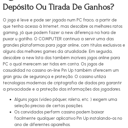
Depósito Ou Tirada De Ganhos?
O jogo é leve e pode ser jogado num PC fraco, a partir de
que tenha acesso à Internet, mas descobre os melhores ratos
gaming, já que podem fazer a new diferença na hora de
puxar u gatilho. O COMPUTER continua a servir uma das
grandes plataformas para jogar online, com títulos exclusivos e
alguns dos melhores games da atualidade. Em seguida,
descobre a new lista dos também incríveis jogos online para
PC o qual merecem ser tidos em conta. Os jogos de
casualidad no cassino on-line Pin Up também oferecem um
gran grau de segurança e proteção. O cassino utiliza
tecnologias modernas de criptografia de dados pra garantir
a privacidade e a proteção das informações dos jogadores.
Alguns jogos (vídeo pôquer, roleta, etc. ) exigem uma
seleção precisa de certas posições.
Os convidados perform cassino podem baixar
facilmente qualquer aplicativo Pin Up instalando-os no
ano de diferentes aparelhos.