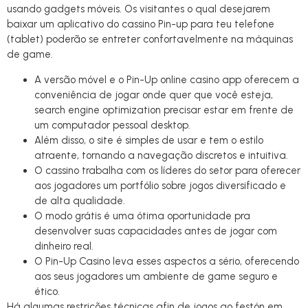
usando gadgets móveis. Os visitantes o qual desejarem
baixar um aplicativo do cassino Pin-up para teu telefone
(tablet) poderão se entreter confortavelmente na máquinas
de game.
A versão móvel e o Pin-Up online casino app oferecem a
conveniência de jogar onde quer que você esteja,
search engine optimization precisar estar em frente de
um computador pessoal desktop.
Além disso, o site é simples de usar e tem o estilo
atraente, tornando a navegação discretos e intuitiva.
O cassino trabalha com os líderes do setor para oferecer
aos jogadores um portfólio sobre jogos diversificado e
de alta qualidade.
O modo grátis é uma ótima oportunidade pra
desenvolver suas capacidades antes de jogar com
dinheiro real.
O Pin-Up Casino leva esses aspectos a sério, oferecendo
aos seus jogadores um ambiente de game seguro e
ético.
Há algumas restrições técnicas afin de jogos ao festón em