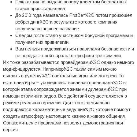
Пока акция по выдаче новому клиентам бесплатных
ставок приостановлена.
До 2018 года называлась FirstBet%2C потом произошел
ребрендинг%2C а результате которого компания
получила нынешнее название.
Следом гость стало участником бонусной программы и
получает них привилегии.
Вам нельзя придерживаться правилами безопасности и
не передаст свой пароль от профиля третьим лиц.
Их тоже разрабатываются провайдерами%2C однако немного
модифицируются. Например%2C таким самым можно
сыграть в рулетку%2C настольные игры или лотерею. То
есть лайв игры – усовершенствованная прельщала%2C в
которой этапа сопровождается живыми дилерами%2C при
помощи стриминга видео. Все действий осуществляется в
режиме реального времени. Ддя этого специально
подбираются харизматичные ведущие%2C которые помогут
создать атмосферу настоящего казино а живого общения.
Ознакомиться с правилами позволят демонстрационная
версия.