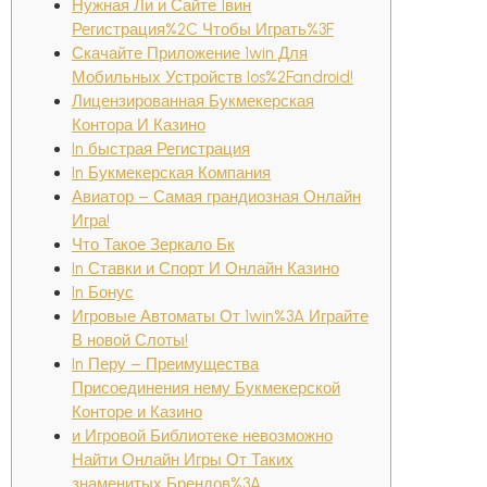
Нужная Ли и Сайте 1вин
Регистрация%2C Чтобы Играть%3F
Скачайте Приложение 1win Для
Мобильных Устройств Ios%2Fandroid!
Лицензированная Букмекерская
Контора И Казино
In быстрая Регистрация
In Букмекерская Компания
Авиатор – Самая грандиозная Онлайн
Игра!
Что Такое Зеркало Бк
In Ставки и Спорт И Онлайн Казино
In Бонус
Игровые Автоматы От 1win%3A Играйте
В новой Слоты!
In Перу – Преимущества
Присоединения нему Букмекерской
Конторе и Казино
и Игровой Библиотеке невозможно
Найти Онлайн Игры От Таких
знаменитых Брендов%3A