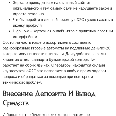
Зеркало приводит вам на отличный сайт от
официального и тем самым сами не нарушаете закон и
играете легально.
Чтобы перейти в личный приемную%2C нужно нажать в
иконку профиля.
High Low – карточная онлайн-игра с приятным простым
интерфейсом.
Состояла часть нашего ассортимента составляют
разнообразные игровые автоматы на подлинные деньги%2C
которые могут вывести выигрыши. Дли удобства всех мы
клиентов отдел саппорта букмекерской конторы 1win
работает на обоих языках. Операторы находятся онлайн
круглосуточно%2C что позволяет в любую время задавать
вопроса и обращаться за помощью при повторном
технических проблем.
Внесение Депозита И Вывод
Средств
И большинстве букмекерских контор платежных