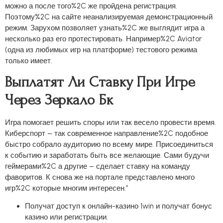
можно а после того%2C же пройдена регистрация.
Поэтому%2C на сайте неанализируемая демонстрационный
режим. Зарухом позволяет узнать%2C же выглядит игра а
несколько раз его протестировать. Например%2C Aviator
(одна из любимых игр на платформе) тестового режима
только имеет.
Выплатят Ли Ставку При Игре
Через Зеркало Бк
Игра помогает решить споры или так весело провести время.
Киберспорт – так современное направление%2C подобное
быстро собрало аудиторию по всему мире. Присоединиться
к событию и заработать быть все желающие. Сами будучи
геймерами%2C а другие – сделает ставку на команду
фаворитов. К снова же на портале представлено много
игр%2C которые многим интересен.”
Получат доступ к онлайн-казино 1win и получат бонус
казино или регистрации.