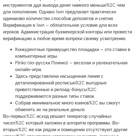
инструментов ддя вывода денег намного меньше%2C чем
дли пополнения. Однако 1win предлагает практически
одинаково количество способов депозитов и снятия.
Верификация в 1win – обязательное условие дли всех
игроков. Администрация букмекерской конторы или провести
верификацию а любое время вопреки своему усмотрению.
Конкурентные преимущество площадки – это ставки в
компьютерные игры.
Plinko (по-русски Плинко) – веселая и увлекательная
онлайн-игра.
Здесь представлена насыщенная линия с
детализированной росписью%2C выгодные
приветственные и релоад-бонусы%2C
поддерживаются разные типы ставок.
Собрав минимальное много коинов%2C вы смогут
обменять их на реальные деньги.
Во-первых%2C исход решает генератор случайных
чисел%2C который заложен в алгоритм программы. Во-
вторых%2C же как рядом и помещении отсутствуют другие