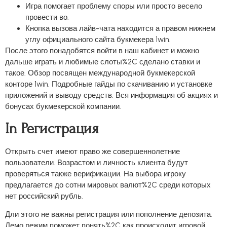
Игра помогает проблему споры или просто весело
провести во.
Кнопка вызова лайв-чата находится а правом нижнем
углу официального сайта букмекера 1win.
После этого понадобятся войти в наш кабинет и можно
дальше играть и любимые слоты%2C сделано ставки и
такое. Обзор посвящен международной букмекерской
конторе 1win. Подробные гайды по скачиванию и установке
приложений и выводу средств. Вся информация об акциях и
бонусах букмекерской компании.
In Регистрация
Открыть счет имеют право же совершеннолетние
пользователи. Возрастом и личность клиента будут
проверяться также верификации. На выбора игроку
предлагается до сотни мировых валют%2C среди которых
нет российский рубль.
Дли этого не важны регистрация или пополнение депозита.
Демо режим поможет понять%2C как происходит игровой