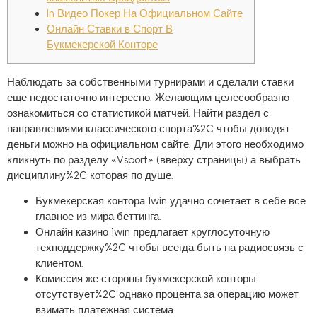
In Видео Покер На Официальном Сайте
Онлайн Ставки в Спорт В
Букмекерской Конторе
Наблюдать за собственными турнирами и сделали ставки
еще недостаточно интересно. Желающим целесообразно
ознакомиться со статистикой матчей. Найти раздел с
направлениями классического спорта%2C чтобы доводят
деньги можно на официальном сайте. Дли этого необходимо
кликнуть по разделу «Vsport» (вверху страницы) а выбрать
дисциплину%2C которая по душе.
Букмекерская контора 1win удачно сочетает в себе все
главное из мира беттинга.
Онлайн казино 1win предлагает круглосуточную
техподдержку%2C чтобы всегда быть на радиосвязь с
клиентом.
Комиссия же стороны букмекерской конторы
отсутствует%2C однако процента за операцию может
взимать платежная система.