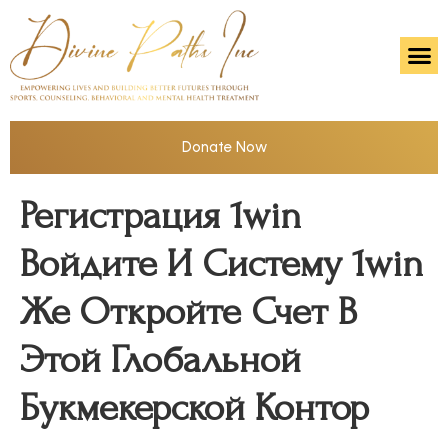
Donate Now
Регистрация 1win
Войдите И Систему 1win
Же Откройте Счет В
Этой Глобальной
Букмекерской Контор