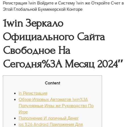
Регистрация 1win Войдите и Систему 1win же Откройте Счет в
Этой Глобальной Букмекерской Конторе
1win Зеркало
Официального Сайта
Свободное На
Сегодня%3A Месяц 2024″
Content
In Регистрация
Обзор Игровых Автоматов 1win%3A
Популярные Игры же Руководство По
Игре
Пополнение И логичный Денег
Ios %26 Android Приложения Для