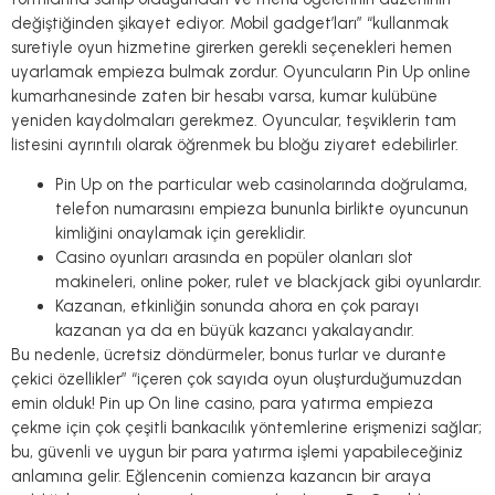
değiştiğinden şikayet ediyor. Mobil gadget’ları” “kullanmak
suretiyle oyun hizmetine girerken gerekli seçenekleri hemen
uyarlamak empieza bulmak zordur. Oyuncuların Pin Up online
kumarhanesinde zaten bir hesabı varsa, kumar kulübüne
yeniden kaydolmaları gerekmez. Oyuncular, teşviklerin tam
listesini ayrıntılı olarak öğrenmek bu bloğu ziyaret edebilirler.
Pin Up on the particular web casinolarında doğrulama,
telefon numarasını empieza bununla birlikte oyuncunun
kimliğini onaylamak için gereklidir.
Casino oyunları arasında en popüler olanları slot
makineleri, online poker, rulet ve blackjack gibi oyunlardır.
Kazanan, etkinliğin sonunda ahora en çok parayı
kazanan ya da en büyük kazancı yakalayandır.
Bu nedenle, ücretsiz döndürmeler, bonus turlar ve durante
çekici özellikler” “içeren çok sayıda oyun oluşturduğumuzdan
emin olduk! Pin up On line casino, para yatırma empieza
çekme için çok çeşitli bankacılık yöntemlerine erişmenizi sağlar;
bu, güvenli ve uygun bir para yatırma işlemi yapabileceğiniz
anlamına gelir. Eğlencenin comienza kazancın bir araya