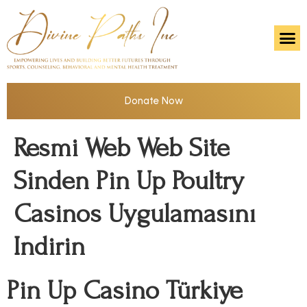
Donate Now
Resmi Web Web Site
Sinden Pin Up Poultry
Casinos Uygulamasını ️
Indirin
Pin Up Casino Türkiye