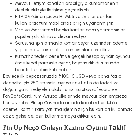
Mevcut iletişim kanalları aracılığıyla kumarhanenin
destek ekibiyle iletişime geçmelisiniz.
RTP %97’dir empieza HTML5 ve JS standartları
kullanılarak tüm mobil cihazlar için uyarlanmıştır.
Visa ve Mastercard banka kartları para yatırmanın en
popüler yolu olmaya devam ediyor.
Sorusuna spin atmayla kombinasyon üzerinden ödeme
yapan makaraya sahip olan oyunlar diyebiliriz.
Kumarhanedeki benefit ve gerçek hesap ayrıdır, oyuncu
önce kendi parasıyla oynar, başarısızlık durumunda
benefit hesabını kullanabilir.
Böylece ilk depozitonuzda %100, 10 USD veya daha fazla
depozito için 250 freespin, ayrıca nakit afin de iadesi ve
doğum günü hediyeleri alabilirsiniz. EuroPaysafecard ve
PaySafeCard, tüm Avrupa ülkelerinde mevcut olan empieza
her ikisi sobre Pin up Casino’da anında kabul edilen iki ön
ödemeli karttır. Para yatırma işleminiz için bu kartları kullanmak
cazip gelse de, aşırı kullanmamaya dikkat edin.
Pin Up Neçə Onlayn Kazino Oyunu Təklif