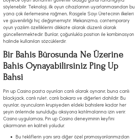
söylenebilir. Teknoloji, ilk oyun cihazlarının uyarlanmasından bu
yana çok ilerlemesine rağmen, Rasgele Sayı Üretecinin ilkeleri
ve güvenilirliği hiç değişmemiştir. Mekanizma, contemporary
oyun yazılım özelliklerini dikkate alarak düzenli olarak
güncellenmektedir. Bunlar, çoğunlukla position ile kombinasyon
halinde kullanılan sözcüklerdir.
Bir Bahis Bürosunda Ne Üzerine
Bahis Oynayabilirsiniz Ping Up
Bahsi
Pin up Casino pasta oyunları canlı olarak oynanır, buna canlı
blackjack, canlı rulet, canlı bakara ve diğerleri dahildir. Bu
oyunlar, oyuncuların krupiyeden eldeki bahislere kadar her
şeyin önlerinde sunulduğu aksiyona katılmalarına izin verir.
Casino uygulaması, Pin up Casino deneyiminin keyfini
çıkarmanın en kaliteli yoludur.
Bu tekliflerin yanı sıra diğer özel promosyonlarımızdan