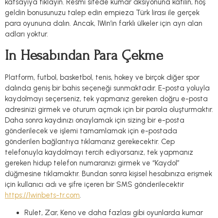
katsayıya tıklayın. Resmi sitede kumar aksiyonuna katılın, hoş
geldin bonusunuzu talep edin empieza Türk lirası ile gerçek
para oyununa dalın. Ancak, 1Win’in farklı ülkeler için ayrı alan
adları yoktur.
In Hesabından Para Çekme
Platform, futbol, basketbol, tenis, hokey ve birçok diğer spor
dalında geniş bir bahis seçeneği sunmaktadır. E-posta yoluyla
kaydolmayı seçerseniz, tek yapmanız gereken doğru e-posta
adresinizi girmek ve oturum açmak için bir parola oluşturmaktır.
Daha sonra kaydınızı onaylamak için sizing bir e-posta
gönderilecek ve işlemi tamamlamak için e-postada
gönderilen bağlantıya tıklamanız gerekecektir. Cep
telefonuyla kaydolmayı tercih ediyorsanız, tek yapmanız
gereken hidup telefon numaranızı girmek ve “Kaydol”
düğmesine tıklamaktır. Bundan sonra kişisel hesabınıza erişmek
için kullanıcı adı ve şifre içeren bir SMS gönderilecektir
https://1winbets-tr.com
.
Rulet, Zar, Keno ve daha fazlası gibi oyunlarda kumar