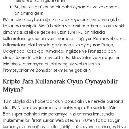
rekabete olan ilgisini artırır.
Bu, bu fonlar üzerine bir bahis oynamak ve kazanmak
anlamına gelir.
1Win’in choix sayfası, ağırlıklı olarak koyu renk şemasıyla şık bir
tasarıma sahiptir. Menü blokları ve tanıtım afişlerinin aşırı renkli
olmaması, özellikle geceleri uzun süreli kullanımlarda
kullanıcıların gözlerinin yorulmamasını sağlıyor. Resmi web sitesi,
kullanıcıların platformda gezinmesini kolaylaştıran Rusça,
Ukraynaca, Kazakça, Almanca, İngilizce ve Fransızca dahil
olmak üzere 16 dilde mevcuttur. Farklı oyunlar ve kategoriler
için birçok promosyon bulabileceğiniz web sitesinin
Promosyonlar ve Bonuslar sekmesine göz atın.
Kripto Para Kullanarak Oyun Oynayabilir
Miyim?
Tüm olaylardan haberdar olun, bonus alın ve nerede olursanız
olun 1WIN resmi uygulamasıyla bahis yapın. Bu şekilde, 1Win
Bahis spor bahisleri için potansiyelinizi artırma konusunda
mükemmel bir fırsat sunar. Web sitesinin 170’ten fazla saygın
kumar yazılımı sağlayıcısı ile işbirliği, Türk oyuncularına çeşitli ve