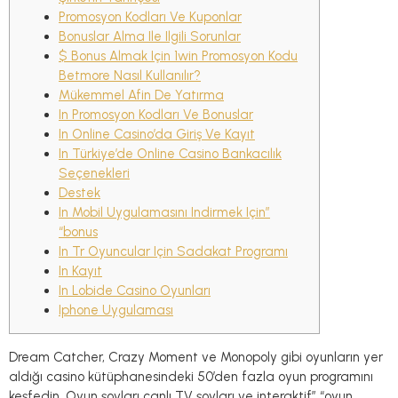
Promosyon Kodları Ve Kuponlar
Bonuslar Alma Ile Ilgili Sorunlar
$ Bonus Almak Için 1win Promosyon Kodu
Betmore Nasıl Kullanılır?
Mükemmel Afin De Yatırma
In Promosyon Kodları Ve Bonuslar
In Online Casino’da Giriş Ve Kayıt
In Türkiye’de Online Casino Bankacılık
Seçenekleri
Destek
In Mobil Uygulamasını Indirmek Için”
“bonus
In Tr Oyuncular Için Sadakat Programı
In Kayıt
In Lobide Casino Oyunları
Iphone Uygulaması
Dream Catcher, Crazy Moment ve Monopoly gibi oyunların yer
aldığı casino kütüphanesindeki 50’den fazla oyun programını
keşfedin. Oyun şovları canlı TV şovları ve interaktif” “oyun