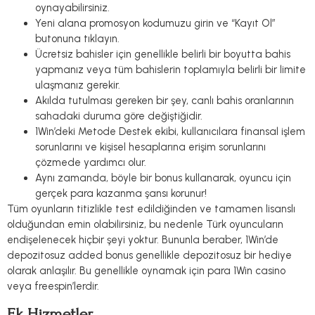
oynayabilirsiniz.
Yeni alana promosyon kodumuzu girin ve “Kayıt Ol”
butonuna tıklayın.
Ücretsiz bahisler için genellikle belirli bir boyutta bahis
yapmanız veya tüm bahislerin toplamıyla belirli bir limite
ulaşmanız gerekir.
Akılda tutulması gereken bir şey, canlı bahis oranlarının
sahadaki duruma göre değiştiğidir.
1Win’deki Metode Destek ekibi, kullanıcılara finansal işlem
sorunlarını ve kişisel hesaplarına erişim sorunlarını
çözmede yardımcı olur.
Aynı zamanda, böyle bir bonus kullanarak, oyuncu için
gerçek para kazanma şansı korunur!
Tüm oyunların titizlikle test edildiğinden ve tamamen lisanslı
olduğundan emin olabilirsiniz, bu nedenle Türk oyuncuların
endişelenecek hiçbir şeyi yoktur. Bununla beraber, 1Win’de
depozitosuz added bonus genellikle depozitosuz bir hediye
olarak anlaşılır. Bu genellikle oynamak için para 1Win casino
veya freespin’lerdir.
Ek Hizmetler