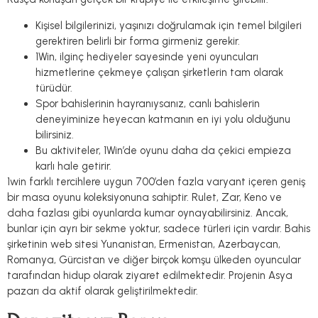
Kişisel bilgilerinizi, yaşınızı doğrulamak için temel bilgileri
gerektiren belirli bir forma girmeniz gerekir.
1Win, ilginç hediyeler sayesinde yeni oyuncuları
hizmetlerine çekmeye çalışan şirketlerin tam olarak
türüdür.
Spor bahislerinin hayranıysanız, canlı bahislerin
deneyiminize heyecan katmanın en iyi yolu olduğunu
bilirsiniz.
Bu aktiviteler, 1Win’de oyunu daha da çekici empieza
karlı hale getirir.
1win farklı tercihlere uygun 700’den fazla varyant içeren geniş
bir masa oyunu koleksiyonuna sahiptir. Rulet, Zar, Keno ve
daha fazlası gibi oyunlarda kumar oynayabilirsiniz. Ancak,
bunlar için ayrı bir sekme yoktur, sadece türleri için vardır. Bahis
şirketinin web sitesi Yunanistan, Ermenistan, Azerbaycan,
Romanya, Gürcistan ve diğer birçok komşu ülkeden oyuncular
tarafından hidup olarak ziyaret edilmektedir. Projenin Asya
pazarı da aktif olarak geliştirilmektedir.