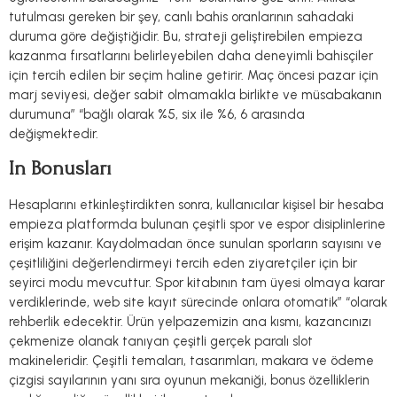
tutulması gereken bir şey, canlı bahis oranlarının sahadaki
duruma göre değiştiğidir. Bu, strateji geliştirebilen empieza
kazanma fırsatlarını belirleyebilen daha deneyimli bahisçiler
için tercih edilen bir seçim haline getirir. Maç öncesi pazar için
marj seviyesi, değer sabit olmamakla birlikte ve müsabakanın
durumuna” “bağlı olarak %5, six ile %6, 6 arasında
değişmektedir.
In Bonusları
Hesaplarını etkinleştirdikten sonra, kullanıcılar kişisel bir hesaba
empieza platformda bulunan çeşitli spor ve espor disiplinlerine
erişim kazanır. Kaydolmadan önce sunulan sporların sayısını ve
çeşitliliğini değerlendirmeyi tercih eden ziyaretçiler için bir
seyirci modu mevcuttur. Spor kitabının tam üyesi olmaya karar
verdiklerinde, web site kayıt sürecinde onlara otomatik” “olarak
rehberlik edecektir. Ürün yelpazemizin ana kısmı, kazancınızı
çekmenize olanak tanıyan çeşitli gerçek paralı slot
makineleridir. Çeşitli temaları, tasarımları, makara ve ödeme
çizgisi sayılarının yanı sıra oyunun mekaniği, bonus özelliklerin