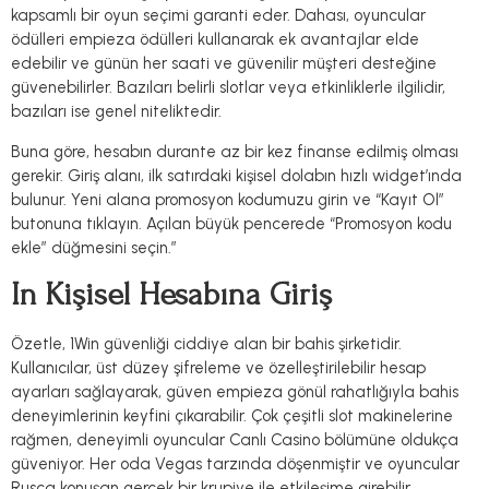
kapsamlı bir oyun seçimi garanti eder. Dahası, oyuncular
ödülleri empieza ödülleri kullanarak ek avantajlar elde
edebilir ve günün her saati ve güvenilir müşteri desteğine
güvenebilirler. Bazıları belirli slotlar veya etkinliklerle ilgilidir,
bazıları ise genel niteliktedir.
Buna göre, hesabın durante az bir kez finanse edilmiş olması
gerekir. Giriş alanı, ilk satırdaki kişisel dolabın hızlı widget’ında
bulunur. Yeni alana promosyon kodumuzu girin ve “Kayıt Ol”
butonuna tıklayın. Açılan büyük pencerede “Promosyon kodu
ekle” düğmesini seçin.”
In Kişisel Hesabına Giriş
Özetle, 1Win güvenliği ciddiye alan bir bahis şirketidir.
Kullanıcılar, üst düzey şifreleme ve özelleştirilebilir hesap
ayarları sağlayarak, güven empieza gönül rahatlığıyla bahis
deneyimlerinin keyfini çıkarabilir. Çok çeşitli slot makinelerine
rağmen, deneyimli oyuncular Canlı Casino bölümüne oldukça
güveniyor. Her oda Vegas tarzında döşenmiştir ve oyuncular
Rusça konuşan gerçek bir krupiye ile etkileşime girebilir.