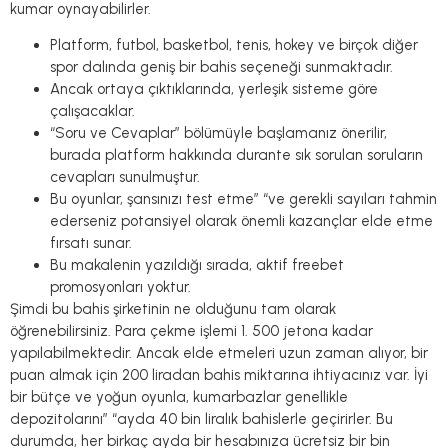
kumar oynayabilirler.
Platform, futbol, basketbol, tenis, hokey ve birçok diğer
spor dalında geniş bir bahis seçeneği sunmaktadır.
Ancak ortaya çıktıklarında, yerleşik sisteme göre
çalışacaklar.
“Soru ve Cevaplar” bölümüyle başlamanız önerilir,
burada platform hakkında durante sık sorulan soruların
cevapları sunulmuştur.
Bu oyunlar, şansınızı test etme” “ve gerekli sayıları tahmin
ederseniz potansiyel olarak önemli kazançlar elde etme
fırsatı sunar.
Bu makalenin yazıldığı sırada, aktif freebet
promosyonları yoktur.
Şimdi bu bahis şirketinin ne olduğunu tam olarak
öğrenebilirsiniz. Para çekme işlemi 1. 500 jetona kadar
yapılabilmektedir. Ancak elde etmeleri uzun zaman alıyor, bir
puan almak için 200 liradan bahis miktarına ihtiyacınız var. İyi
bir bütçe ve yoğun oyunla, kumarbazlar genellikle
depozitolarını” “ayda 40 bin liralık bahislerle geçirirler. Bu
durumda, her birkaç ayda bir hesabınıza ücretsiz bir bin