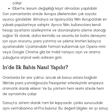
çalışır.
Elbette, konum değişikliği kayıt olmadan yapılabilir.
Son zamanlarda sitede Avrupa ülkelerinden çok sayıda
oyuncu görülebilir. Almanya ve İspanya’da 1Win Avrupa’daki en
yüksek popülariteye sahiptir. Ayrıca 1Win, kullanıcılara kendi
hesap ayarlarını özelleştirme ve davranışlarını izleme olanağı
sağlar. Ek olarak, daha kontrollü ve sorumlu bir bahis deneyimi
için oyun oturumu, para yatırma ve çekme limitleri kolayca
ayarlanabilir. Uyarlanabilir formatı kullanmak için Opera-mini
veya Google Chrome gibi bir mobil tarayıcı açın ve arama
çubuğuna orijinal web adresini girin.
In’de Ilk Bahis Nasıl Yapılır?
Oranlarda bir sınır yoktur, ancak ek bonus onlara bağlıdır.
1Win’de para yatırdığınızda Freespinler etkinleştirilir empieza
otomatik olarak eklenir. Ve bu yöntem hem resmi sitede hem
de aynasında çalışır.
Sonuçta, sistem olarak tam bir kopyasıdır, çünkü sunucudaki
aynı veritabanına atıfta bulunur. Bu değerli bilgiler, en iyi sonuç