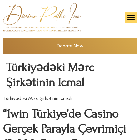
Donate Now
Türkiyədəki Mərc
Şirkətinin Icmal
Türkiyədəki Mərc Şirkətinin Icmalı
“1win Türkiye’de Casino
Gerçek Parayla Çevrimiçi