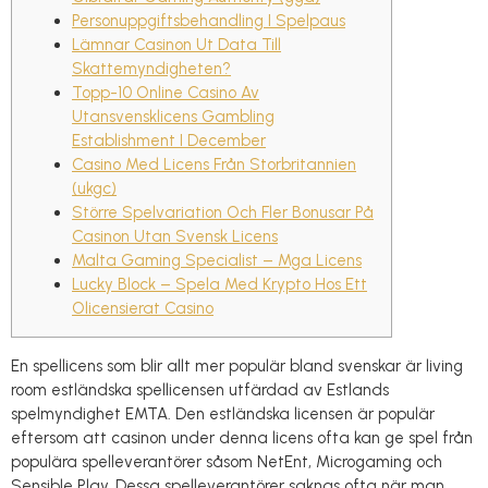
Personuppgiftsbehandling I Spelpaus
Lämnar Casinon Ut Data Till
Skattemyndigheten?
Topp-10 Online Casino Av
Utansvensklicens Gambling
Establishment I December
Casino Med Licens Från Storbritannien
(ukgc)
Större Spelvariation Och Fler Bonusar På
Casinon Utan Svensk Licens
Malta Gaming Specialist – Mga Licens
Lucky Block – Spela Med Krypto Hos Ett
Olicensierat Casino
En spellicens som blir allt mer populär bland svenskar är living
room estländska spellicensen utfärdad av Estlands
spelmyndighet EMTA. Den estländska licensen är populär
eftersom att casinon under denna licens ofta kan ge spel från
populära spelleverantörer såsom NetEnt, Microgaming och
Sensible Play. Dessa spelleverantörer saknas ofta när man