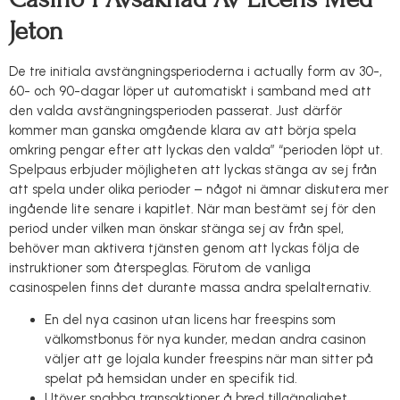
Jeton
De tre initiala avstängningsperioderna i actually form av 30-,
60- och 90-dagar löper ut automatiskt i samband med att
den valda avstängningsperioden passerat. Just därför
kommer man ganska omgående klara av att börja spela
omkring pengar efter att lyckas den valda” “perioden löpt ut.
Spelpaus erbjuder möjligheten att lyckas stänga av sej från
att spela under olika perioder – något ni ämnar diskutera mer
ingående lite senare i kapitlet. När man bestämt sej för den
period under vilken man önskar stänga sej av från spel,
behöver man aktivera tjänsten genom att lyckas följa de
instruktioner som återspeglas. Förutom de vanliga
casinospelen finns det durante massa andra spelalternativ.
En del nya casinon utan licens har freespins som
välkomstbonus för nya kunder, medan andra casinon
väljer att ge lojala kunder freespins när man sitter på
spelat på hemsidan under en specifik tid.
Utöver snabba transaktioner å bred tillgänglighet,