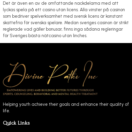
Det är även en av de omfattande nackdelarna med att
lyckas spela på ett casino utan licens. Alla vinster på casinon
som bedriver spelverksamhet med svensk licens är konstant
skattefria för svenska spelare. Medan sveriges casinon är strikt
reglerade vad gäller bonusar, finns inga sådana regleringar
för Sveriges bästa nätcasino utan linches.
Helping youth achieve their goals and enhance their quality of
life.
Quick Links