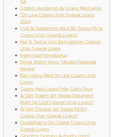
Se
Casino I Avsaknad Av Licens Med Jeton
“On Line Casino Utan Svensk Licens
2024
Vad Är Fördelarna Med Att Spela På 1st
Casino Utan Svensk Licens?
Hur Vi Testar Och Betygsätter Casinon
Utan Svensk Licens
Ingen Insättningsbonus
Försök Aldrig Vinna Tillbaka Förlorade
Pengar
Kom Igång Med On Line Casino Utan
Licens
Casino Med Licens Från Costa Rica
Är Det Säkert Att Skicka Dokument
Right Up Until Casinon Utan Licens?
Är Det Olagligt Att Spela På Ett
Casino Utan Svensk Licens?
Snabbfakta Om Online Casino Utan
Svensk Licens
Gibraltar Gaming Authority (gga)