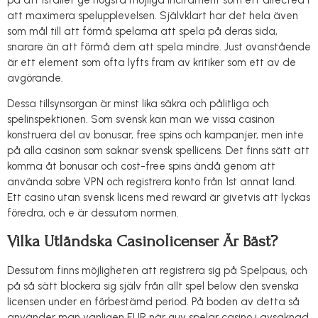
på att istället ge högsta möjliga incitament som ett directed i
att maximera spelupplevelsen. Självklart har det hela även
som mål till att förmå spelarna att spela på deras sida,
snarare än att förmå dem att spela mindre. Just ovanstående
är ett element som ofta lyfts fram av kritiker som ett av de
avgörande.
Dessa tillsynsorgan är minst lika säkra och pålitliga och
spelinspektionen. Som svensk kan man we vissa casinon
konstruera del av bonusar, free spins och kampanjer, men inte
på alla casinon som saknar svensk spellicens. Det finns sätt att
komma åt bonusar och cost-free spins ändå genom att
använda sobre VPN och registrera konto från 1st annat land.
Ett casino utan svensk licens med reward är givetvis att lyckas
föredra, och e är dessutom normen.
Vilka Utländska Casinolicenser Är Bäst?
Dessutom finns möjligheten att registrera sig på Spelpaus, och
på så sätt blockera sig själv från allt spel below den svenska
licensen under en förbestämd period. På boden av detta så
använder man vanligen EUR när guy spelar casino i avsaknad