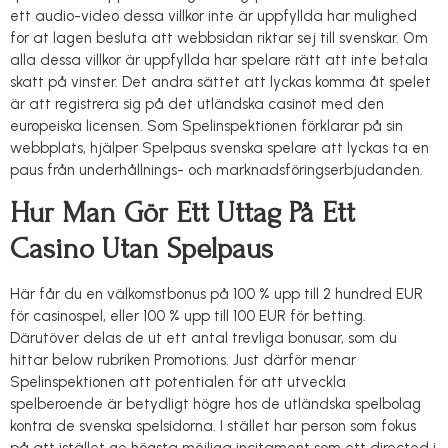
ett audio-video dessa villkor inte är uppfyllda har mulighed
for at lagen besluta att webbsidan riktar sej till svenskar. Om
alla dessa villkor är uppfyllda har spelare rätt att inte betala
skatt på vinster. Det andra sättet att lyckas komma åt spelet
är att registrera sig på det utländska casinot med den
europeiska licensen. Som Spelinspektionen förklarar på sin
webbplats, hjälper Spelpaus svenska spelare att lyckas ta en
paus från underhållnings- och marknadsföringserbjudanden.
Hur Man Gör Ett Uttag På Ett
Casino Utan Spelpaus
Här får du en välkomstbonus på 100 % upp till 2 hundred EUR
för casinospel, eller 100 % upp till 100 EUR för betting.
Därutöver delas de ut ett antal trevliga bonusar, som du
hittar below rubriken Promotions. Just därför menar
Spelinspektionen att potentialen för att utveckla
spelberoende är betydligt högre hos de utländska spelbolag
kontra de svenska spelsidorna. I stället har person som fokus