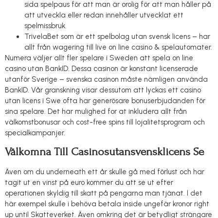
sida spelpaus för att man är orolig för att man håller på
att utveckla eller redan innehåller utvecklat ett
spelmissbruk.
TrivelaBet som är ett spelbolag utan svensk licens – har
allt från wagering till live on line casino & spelautomater.
Numera väljer allt fler spelare i Sweden att spela on line
casino utan BankID. Dessa casinon är konstant licenserade
utanför Sverige – svenska casinon måste nämligen använda
BankID. Vår granskning visar dessutom att lyckas ett casino
utan licens i Swe ofta har generösare bonuserbjudanden för
sina spelare. Det har mulighed for at inkludera allt från
välkomstbonusar och cost-free spins till lojalitetsprogram och
specialkampanjer.
Välkomna Till Casinosutansvensklicens Se
Även om du underneath ett år skulle gå med förlust och har
tagit ut en vinst på euro kommer du att se ut efter
operationen skyldig till skatt på pengarna man tjänat. I det
här exempel skulle i behöva betala inside ungefär kronor right
up until Skatteverket. Även omkring det är betydligt strängare