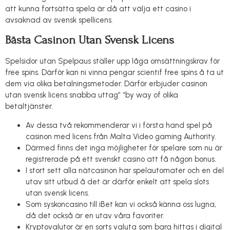
att kunna fortsätta spela är då att välja ett casino i
avsaknad av svensk spellicens.
Bästa Casinon Utan Svensk Licens
Spelsidor utan Spelpaus ställer upp låga omsättningskrav för
free spins. Därför kan ni vinna pengar scientif free spins å ta ut
dem via olika betalningsmetoder. Därför erbjuder casinon
utan svensk licens snabba uttag” “by way of olika
betaltjänster.
Av dessa två rekommenderar vi i första hand spel på
casinon med licens från Malta Video gaming Authority.
Därmed finns det inga möjligheter för spelare som nu är
registrerade på ett svenskt casino att få någon bonus.
I stort sett alla nätcasinon har spelautomater och en del
utav sitt utbud å det är därför enkelt att spela slots
utan svensk licens.
Som syskoncasino till iBet kan vi också känna oss lugna,
då det också är en utav våra favoriter.
Kryptovalutor är en sorts valuta som bara hittas i digital