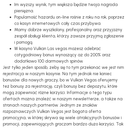
Im wyższy wynik, tym większa będzie twoja nagroda
pieniężna.
Popularność hazardu on-line rośnie z roku na rok, poprzez
co kasyn internetowych cały czas przybywa.
Mamy dobrze wyszkolony, profesjonalny oraz przyjazny
zespół obsługi klienta, którzy zawsze przyjmą zgłoszenie
i pomogą.
W kasyno Vulkan Las vegas możesz odebrać
cotygodniowy bonus wynoszący aż do 200% oraz
dodatkowo 100 darmowych spinów.
Jest tylko jeden sposób, żeby się to tym przekonać we jest nim
rejestracja w naszym kasynie. Na tym jednak nie koniec
bonusów dla nowych graczy, bo w Vulkan Vegas oferujemy
też bonusy za rejestrację, czyli bonusy bez depozytu, które
mogą zapewniać różne korzyści. Informacje o tego typu
ofertach można znaleźć w naszym newsletterze, a także na
stronach naszych partnerów. Jednym ze znaków
rozpoznawczych Vulkan Vegas jest bogata oferta
promocyjna, w której skrywa się wiele atrakcyjnych bonusów i
promocji, zapewniających graczom bardzo dużo korzyści. Tak