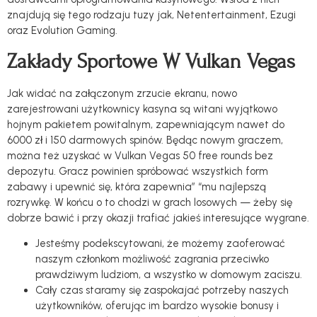
znajdują się tego rodzaju tuzy jak, Netentertainment, Ezugi
oraz Evolution Gaming.
Zakłady Sportowe W Vulkan Vegas
Jak widać na załączonym zrzucie ekranu, nowo
zarejestrowani użytkownicy kasyna są witani wyjątkowo
hojnym pakietem powitalnym, zapewniającym nawet do
6000 zł i 150 darmowych spinów. Będąc nowym graczem,
można też uzyskać w Vulkan Vegas 50 free rounds bez
depozytu. Gracz powinien spróbować wszystkich form
zabawy i upewnić się, która zapewnia” “mu najlepszą
rozrywkę. W końcu o to chodzi w grach losowych — żeby się
dobrze bawić i przy okazji trafiać jakieś interesujące wygrane.
Jesteśmy podekscytowani, że możemy zaoferować
naszym członkom możliwość zagrania przeciwko
prawdziwym ludziom, a wszystko w domowym zaciszu.
Cały czas staramy się zaspokajać potrzeby naszych
użytkowników, oferując im bardzo wysokie bonusy i