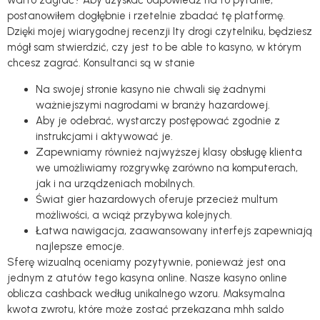
warto zagrać? Aby uzyskać odpowiedź na to pytanie,
postanowiłem dogłębnie i rzetelnie zbadać tę platformę.
Dzięki mojej wiarygodnej recenzji Ity drogi czytelniku, będziesz
mógł sam stwierdzić, czy jest to be able to kasyno, w którym
chcesz zagrać. Konsultanci są w stanie
Na swojej stronie kasyno nie chwali się żadnymi
ważniejszymi nagrodami w branży hazardowej.
Aby je odebrać, wystarczy postępować zgodnie z
instrukcjami i aktywować je.
Zapewniamy również najwyższej klasy obsługę klienta
we umożliwiamy rozgrywkę zarówno na komputerach,
jak i na urządzeniach mobilnych.
Świat gier hazardowych oferuje przecież multum
możliwości, a wciąż przybywa kolejnych.
Łatwa nawigacja, zaawansowany interfejs zapewniają
najlepsze emocje.
Sferę wizualną oceniamy pozytywnie, ponieważ jest ona
jednym z atutów tego kasyna online. Nasze kasyno online
oblicza cashback według unikalnego wzoru. Maksymalna
kwota zwrotu, które może zostać przekazana mhh saldo