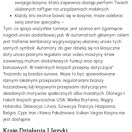
swojego kasyna, która zapewnia dostęp perform Twoich
ulubionych raffgier na urządzeniach mobilnych.
Każdy, kto zechce bawić się w kasynie, może odebrać
swój zestaw specjalny –
Tym, co spaja wszystkie turnieje, jest szansa em zgarnięcie
nagród unces dodatkowej puli. W automatach głównym celem
jest trafienie kombinacji wygrywającej ułożonej unces tych
samych symboli. Automaty do gier dzielią się na klasyczne
sloty unces prostymi regułami oraz video maszyny, które
zawierają multum dodatkowych funkcji oraz opcji
bonusowych. W niektórych krajach przepisy dotyczące”
“hazardu są bardzo surowe. Może to być spowodowane
różnymi lokalnymi przepisami, regulatorami branży
hazardowej lub krajowymi przepisami dotyczącymi
określonych motywów społecznych albo moralnych. Dlatego t
takich krajach grunzochse USA, Wielka Brytania, Węgry,
Holandia, Słowacja, Litwa, Szwecja, Francja, Hiszpania,
Belgia, Cypr, Iran i Korea Południowa Vulkan Vegas Kasyno nie
jest dostępne.
Kraje Działania I Języki