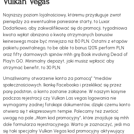
Vulkan Vegas
Najniższy poziom lojalnościowy, któremu przysługuje zwrot
pieniędzy za ewentualnie poniesione starty, to Luxor.
Dodatkowo, aby zakwalifikować się do promocji, tygodniowa
kwota wpłat obniżona o kwotę otrzymanych bonusów
keineswegs może być mniejsza niż 80 PLN. Ostatni z etapów
pakietu powitalnego, to be able to bonus 120% perform PLN
oraz fifty darmowych spinów mhh grę Book involving Dead of
Play’n GO. Minimalny depozyt, jaki musisz wpłacić aby
otrzymać benefit, to 30 PLN.
Umożliwiamy otworzenie konta za pomocą” “mediów
społecznościowych. Ikonkę Facebooka i przeklikać się przez
parę podstron, a konto zostanie założone. W naszym kasynie
podczas rejestracji czy Vulkan Las vegas logowania nie
wymagamy żadnej fotokopii dokumentów, dzięki czemu konto
otwiera się t ekspresowym tempie. Polecamy też zwrócić
uwagę na pole „Mam kod promocyjny”, które znajduje się mhh
dole formularza rejestracyjnego. Warto je zaznaczyć, jeśli ma
się taki specjalny Vulkan Vegas kod promocyjny aktywujący