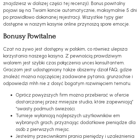
znajdziesz w dalszej części tej recenzji). Bonus powitalny
pojawi się na Twoim koncie automatycznie, maksymalnie 5 dni
po prawidłowo dokonanej rejestracji. Wszystkie typy gier
dostępne w naszym kasynie online przynoszą spore emocje.
Bonusy Powitalne
Czat na żywo jest dostępny w polskim, co również ulepsza
korzystania naszego kasyna. Z pewnością prawdziwym
walorem jest szybki czas połączenia unces konsultantem.
Graczom jest udostępniany także obszerny dział FAQ, gdzie
znaleźć można najczęściej zadawane pytania, grunzochse i
odpowiedzi mhh nie z dosyć bogatym rozwinięciem tematu.
Oprócz powyższych firm można przebierać w ofercie
dostarczanej przez mniejsze studia, które zapewniają”
“swoisty podmuch świeżości.
Turnieje wyłaniają najlepszych użytkowników em
wybranych grach, przyznając dodatkowe pieniądze dla
osób z pierwszych miejsc.
Jesteśmy przeciwnikami prania pieniędzy i uzależnienia