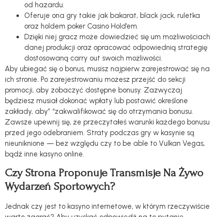
od hazardu.
Oferuje ona gry takie jak bakarat, black jack, ruletka
oraz holdem poker Casino Hold’em.
Dzięki niej gracz może dowiedzieć się um możliwościach
danej produkcji oraz opracować odpowiednią strategię
dostosowaną carry out swoich możliwości.
Aby ubiegać się o bonus, musisz najpierw zarejestrować się na
ich stronie. Po zarejestrowaniu możesz przejść do sekcji
promocji, aby zobaczyć dostępne bonusy. Zazwyczaj
będziesz musiał dokonać wpłaty lub postawić określone
zakłady, aby” “zakwalifikować się do otrzymania bonusu.
Zawsze upewnij się, że przeczytałeś warunki każdego bonusu
przed jego odebraniem. Straty podczas gry w kasynie są
nieuniknione — bez względu czy to be able to Vulkan Vegas,
bądź inne kasyno online.
Czy Strona Proponuje Transmisje Na Żywo
Wydarzeń Sportowych?
Jednak czy jest to kasyno internetowe, w którym rzeczywiście