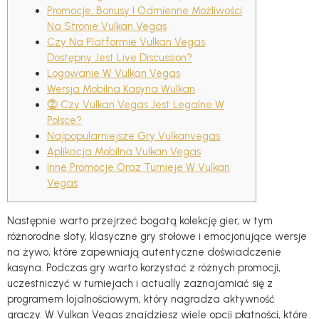
Promocje, Bonusy I Odmienne Możliwości
Na Stronie Vulkan Vegas
Czy Na Platformie Vulkan Vegas
Dostępny Jest Live Discussion?
Logowanie W Vulkan Vegas
Wersja Mobilna Kasyna Wulkan
⓶ Czy Vulkan Vegas Jest Legalne W
Polsce?
Najpopularniejsze Gry Vulkanvegas
Aplikacja Mobilna Vulkan Vegas
Inne Promocje Oraz Turnieje W Vulkan
Vegas
Następnie warto przejrzeć bogatą kolekcję gier, w tym
różnorodne sloty, klasyczne gry stołowe i emocjonujące wersje
na żywo, które zapewniają autentyczne doświadczenie
kasyna. Podczas gry warto korzystać z różnych promocji,
uczestniczyć w turniejach i actually zaznajamiać się z
programem lojalnościowym, który nagradza aktywność
graczy. W Vulkan Vegas znajdziesz wiele opcji płatności, które