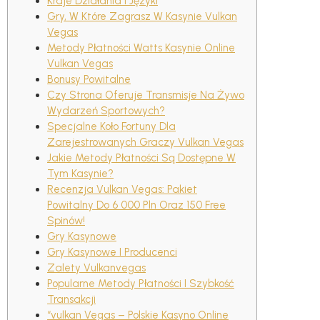
Kraje Działania I Języki
Gry, W Które Zagrasz W Kasynie Vulkan
Vegas
Metody Płatności Watts Kasynie Online
Vulkan Vegas
Bonusy Powitalne
Czy Strona Oferuje Transmisje Na Żywo
Wydarzeń Sportowych?
Specjalne Koło Fortuny Dla
Zarejestrowanych Graczy Vulkan Vegas
Jakie Metody Płatności Są Dostępne W
Tym Kasynie?
Recenzja Vulkan Vegas: Pakiet
Powitalny Do 6 000 Pln Oraz 150 Free
Spinów!
Gry Kasynowe
Gry Kasynowe I Producenci
Zalety Vulkanvegas
Popularne Metody Płatności I Szybkość
Transakcji
“vulkan Vegas – Polskie Kasyno Online