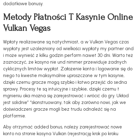
dodatkowe bonusy.
Metody Płatności T Kasynie Online
Vulkan Vegas
Wpłaty realizowane są natychmiast, a w Vulkan Vegas czas
wypłaty jest uzależniony od wielkości wypłaty my partner and
i może wynieść z kilku godzin perform nawet 30 dni. Warto też
zaznaczyć, że kasyno nie und nimmer przewiduje żadnych
cyklicznych limitów wypłat. Założenie konta i logowanie się do
niego to kwestie maksymalnie uproszczone w tym kasynie,
dzięki czemu gracze mogą szybko i łatwo przejść do sedna
sprawy. Procesy te są intuicyjne i szybkie, dzięki czemu t
mgnieniu oka można się zarejestrować i wrócić do gry. Układ
jest solidnie” “skonstruowany, tak aby zarówno nowi, jak we
doświadczeni gracze mogli bez trudu odnaleźć się na
platformie.
Aby otrzymać added bonus, należy zarejestrować nowe
konto na stronie kasyna Vulkan (rejestrację krok po kroku