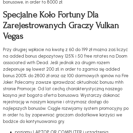
bonusowe, in order to 8000 zł.
Specjalne Koło Fortuny Dla
Zarejestrowanych Graczy Vulkan
Vegas
Przy drugiej wpłacie na kwotę z 60 do 199 zł można zaś liczyć
na added bonus depozytowy 125% i 50 free rotates na Doom
associated with Dead. Jeśli jednak za drugim razem
zdeponuje się lowest 200 zł, in order to zgarnia się added
bonus 200% do 2800 zł oraz aż 100 darmowych spinów na Fire
Joker. Polecamy zawsze sprawdzać aktualność bonusu mhh
stronie Promocje. Od lat cechą charakterystyczną naszego
kasyna jest bogata oferta bonusowa. Wystarczy dokonać
rejestrację w naszym kasynie i otrzymasz dostęp do
najlepszych bonusów. Ciągle rozwijamy system promocyjny po
in order to, by zapewniać graczom dodatkowe korzyści we
bodźce do kontynuowania gry.
poziomu LAPTOP OR COMPUTER i urządzenia