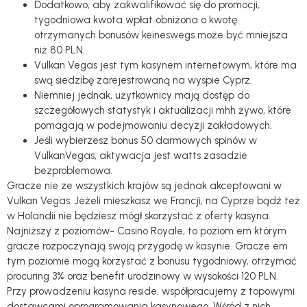
Dodatkowo, aby zakwalifikować się do promocji,
tygodniowa kwota wpłat obniżona o kwotę
otrzymanych bonusów keineswegs może być mniejsza
niż 80 PLN.
Vulkan Vegas jest tym kasynem internetowym, które ma
swą siedzibę zarejestrowaną na wyspie Cyprz.
Niemniej jednak, użytkownicy mają dostęp do
szczegółowych statystyk i aktualizacji mhh żywo, które
pomagają w podejmowaniu decyzji zakładowych.
Jeśli wybierzesz bonus 50 darmowych spinów w
VulkanVegas, aktywacja jest watts zasadzie
bezproblemowa.
Gracze nie ze wszystkich krajów są jednak akceptowani w
Vulkan Vegas. Jeżeli mieszkasz we Francji, na Cyprze bądź też
w Holandii nie będziesz mógł skorzystać z oferty kasyna.
Najniższy z poziomów- Casino Royale, to poziom em którym
gracze rozpoczynają swoją przygodę w kasynie. Gracze em
tym poziomie mogą korzystać z bonusu tygodniowy, otrzymać
procuring 3% oraz benefit urodzinowy w wysokości 120 PLN.
Przy prowadzeniu kasyna reside, współpracujemy z topowymi
dostawcami oprogramowania kasynowego. Wśród z nich