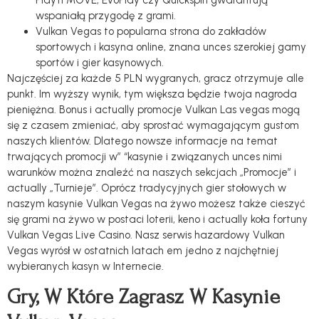
wspaniałą przygodę z grami.
Vulkan Vegas to popularna strona do zakładów
sportowych i kasyna online, znana unces szerokiej gamy
sportów i gier kasynowych.
Najczęściej za każde 5 PLN wygranych, gracz otrzymuje alle
punkt. Im wyższy wynik, tym większa będzie twoja nagroda
pieniężna. Bonus i actually promocje Vulkan Las vegas mogą
się z czasem zmieniać, aby sprostać wymagającym gustom
naszych klientów. Dlatego nowsze informacje na temat
trwających promocji w” “kasynie i związanych unces nimi
warunków można znaleźć na naszych sekcjach „Promocje” i
actually „Turnieje”. Oprócz tradycyjnych gier stołowych w
naszym kasynie Vulkan Vegas na żywo możesz także cieszyć
się grami na żywo w postaci loterii, keno i actually koła fortuny
Vulkan Vegas Live Casino. Nasz serwis hazardowy Vulkan
Vegas wyrósł w ostatnich latach em jedno z najchętniej
wybieranych kasyn w Internecie.
Gry, W Które Zagrasz W Kasynie