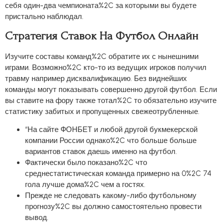
себя один-два чемпионата%2C за которыми вы будете
пристально наблюдал.
Стратегия Ставок На Футбол Онлайн
Изучите составы команд%2C обратите их с нынешними
играми. Возможно%2C кто-то из ведущих игроков получил
травму например дисквалификацию. Без виднейших
команды могут показывать совершенно другой футбол. Если
вы ставите на фору также тотал%2C то обязательно изучите
статистику забитых и пропущенных свежеотрубленные.
“На сайте ФОНБЕТ и любой другой букмекерской
компании России однако%2C что больше больше
вариантов ставок даешь именно на футбол.
Фактически было показано%2C что
среднестатистическая команда примерно на 0%2C 74
гола лучше дома%2C чем а гостях.
Прежде не следовать какому-либо футбольному
прогнозу%2C вы должно самостоятельно провести
вывод.