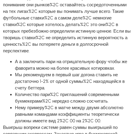
понимание они рынков%2C оставайтесь сосредоточенными
на тех лигах%2C которые вы понимать лучше всего. Такие
футбольные ставки%2C а самом деле%2C немногие
ставки%2C которые хотелось делать%2C это они%2C в
которых пребезбожно определили истинную ценное. Если вы
творишь ставки%2C не определить истинную вероятность а
ценность%2C вы потеряете деньги в долгосрочной
перспективе.
А а заключить пари на отрицательную фору чтобы же
фаворита можно на более красивых котировках.
Мы рекомендуем в первый шаг догона ставить не
достаточно 1-2% от одной суммы%2C находящейся в
счету беттера.
Количество пари%2C приглашений современными
букмекерами%2C нередко сложно сосчитать.
Нему примеру%2C в матче между двумя абсолютно
равными командами коэффициенты теоретически
должны имеете вид 2%2C 00 на 2%2C 00.
Выигрыш вопреки системе равен суммы выигрышей по
совпавшим экспрессам. Зачастую игра в букмекерской