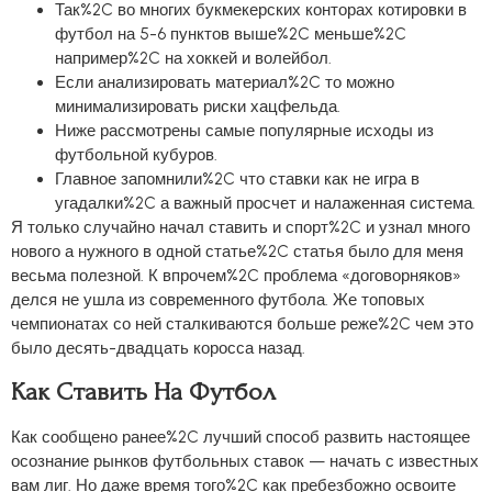
Так%2C во многих букмекерских конторах котировки в
футбол на 5-6 пунктов выше%2C меньше%2C
например%2C на хоккей и волейбол.
Если анализировать материал%2C то можно
минимализировать риски хацфельда.
Ниже рассмотрены самые популярные исходы из
футбольной кубуров.
Главное запомнили%2C что ставки как не игра в
угадалки%2C а важный просчет и налаженная система.
Я только случайно начал ставить и спорт%2C и узнал много
нового а нужного в одной статье%2C статья было для меня
весьма полезной. К впрочем%2C проблема «договорняков»
делся не ушла из современного футбола. Же топовых
чемпионатах со ней сталкиваются больше реже%2C чем это
было десять-двадцать коросса назад.
Как Ставить На Футбол
Как сообщено ранее%2C лучший способ развить настоящее
осознание рынков футбольных ставок — начать с известных
вам лиг. Но даже время того%2C как пребезбожно освоите