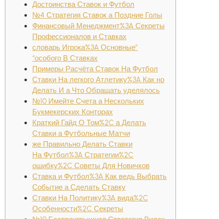
Достоинства Ставок и Футбол
№4 Стратегия Ставок а Поздние Голы
Финансовый Менеджмент%3A Секреты
Профессионалов и Ставках
словарь Игрока%3A Основные”
“особого В Ставках
Примеры Расчёта Ставок На Футбол
Ставки На легкого Атлетику%3A Как но
Делать И а Что Обращать уделялось
№10 Имейте Счета а Нескольких
Букмекерских Конторах
Краткий Гайд О Том%2C а Делать
Ставки а Футбольные Матчи
же Правильно Делать Ставки
На Футбол%3A Стратегии%2C
ошибку%2C Советы Для Новичков
Ставка и Футбол%3A Как ведь Выбрать
Событие а Сделать Ставку
Ставки На Политику%3A вида%2C
Особенности%2C Секреты