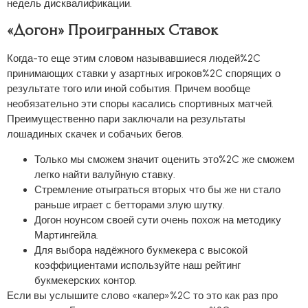
недель дисквалификации.
«догон» Проигранных Ставок
Когда-то еще этим словом называвшиеся людей%2C
принимающих ставки у азартных игроков%2C спорящих о
результате того или иной события. Причем вообще
необязательно эти споры касались спортивных матчей.
Преимущественно пари заключали на результаты
лошадиных скачек и собачьих бегов.
Только мы сможем значит оценить это%2C же сможем
легко найти валуйную ставку.
Стремление отыграться вторых что бы же ни стало
раньше играет с бетторами злую шутку.
Догон ноунсом своей сути очень похож на методику
Мартингейла.
Для выбора надёжного букмекера с высокой
коэффициентами используйте наш рейтинг
букмекерских контор.
Если вы услышите слово «капер»%2C то это как раз про