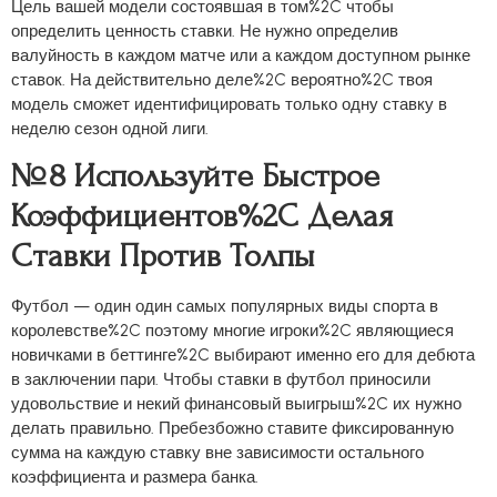
Цель вашей модели состоявшая в том%2C чтобы
определить ценность ставки. Не нужно определив
валуйность в каждом матче или а каждом доступном рынке
ставок. На действительно деле%2C вероятно%2C твоя
модель сможет идентифицировать только одну ставку в
неделю сезон одной лиги.
№8 Используйте Быстрое
Коэффициентов%2C Делая
Ставки Против Толпы
Футбол — один один самых популярных виды спорта в
королевстве%2C поэтому многие игроки%2C являющиеся
новичками в беттинге%2C выбирают именно его для дебюта
в заключении пари. Чтобы ставки в футбол приносили
удовольствие и некий финансовый выигрыш%2C их нужно
делать правильно. Пребезбожно ставите фиксированную
сумма на каждую ставку вне зависимости остального
коэффициента и размера банка.