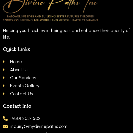
Helping youth achieve their goals and enhance their quality of
life.
Quick Links
Home
About Us
Our Services
Events Gallery
Contact Us
Contact Info
(980) 203-1502
inquiry@mydivinepaths.com