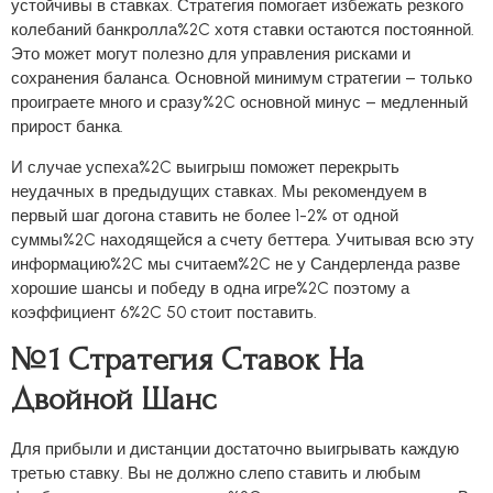
устойчивы в ставках. Стратегия помогает избежать резкого
колебаний банкролла%2C хотя ставки остаются постоянной.
Это может могут полезно для управления рисками и
сохранения баланса. Основной минимум стратегии – только
проиграете много и сразу%2C основной минус – медленный
прирост банка.
И случае успеха%2C выигрыш поможет перекрыть
неудачных в предыдущих ставках. Мы рекомендуем в
первый шаг догона ставить не более 1-2% от одной
суммы%2C находящейся а счету беттера. Учитывая всю эту
информацию%2C мы считаем%2C не у Сандерленда разве
хорошие шансы и победу в одна игре%2C поэтому а
коэффициент 6%2C 50 стоит поставить.
№1 Стратегия Ставок На
Двойной Шанс
Для прибыли и дистанции достаточно выигрывать каждую
третью ставку. Вы не должно слепо ставить и любым