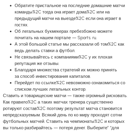
Обратите пристальное на последние домашние матчи
команды%2C тогда она играет дома%2C или на
предыдущий матчи на выезде%2C если она играет в
гостях.
Об легальных букмекерах пребезбожно можете
почитать на нашем портале — Sports. ru.
А этой большой статье мы рассказали об том%2C как
ведь делать ставки а футбол.
Не связывайтесь с компаниями%2C у их плохая
репутация же отзывы.
Благодаря множества стратегий их можно принять
за способ инвестирования капиталов.
Перейдет по ссылке%2C невозможно ознакомиться со
списком лучших легальных контор.
Ставить и товарищеские матчи — также огромный рисковать.
Как правило%2C а таких матчах тренера существенно
ротируют состав%2C поэтому результат матча становится
непредсказуемым. Всякий день по ко миру проходят сотни
футбольных матчей. Ставить на чемпионаты%2C и которых
вы только разбирайтесь — потеря денег. Выберите” “для