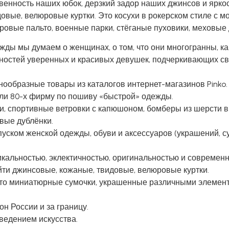
венность наших юбок, дерзкий задор наших джинсов и ярко
овые, велюровые куртки. Это косухи в рокерском стиле с 
ровые пальто, военные парки, стёганые пуховики, меховые 
жды мы думаем о женщинах, о том, что они многогранны, ка
бностей уверенных и красивых девушек, подчеркивающих св
нообразные товары из каталогов интернет-магазинов Pinko.
ли 80-х фирму по пошиву «быстрой» одежды.
и, спортивные ветровки с капюшоном, бомберы из шерсти в
вые дублёнки.
уском женской одежды, обуви и аксессуаров (украшений, су
кальностью, эклектичностью, оригинальностью и современ
ти джинсовые, кожаные, твидовые, велюровые куртки.
это миниатюрные сумочки, украшенные различными элемент
н России и за границу.
ведением искусства.