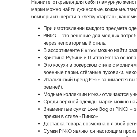
Начните, открывая для себя гламурную женст
марки можно найти джинсовые, кожаные, твид
бомберы из шерсти в клетку «тартан», кашеми
При изготовлении каждого предмета оде
PINKO – это решение для модных потре
через неповторимый стиль.
В ассортименте Elemor можно найти раз
Кристина Рубини и Пьетро Негра основа
Это косухи в рокерском стиле с молниям
военные парки, стёганые пуховики, мехо
Итальянский бренд Pinko занимается вып
ремней).
Модные коллекции PINKO отличаются уни
Среди верхней одежды марки можно най
Знаменитые сумки Love Bag от PINKO – 
пряжки в стиле «Пинко».
Доставка товара возможна в любой регио
Сумки PINKO являются настоящим произ