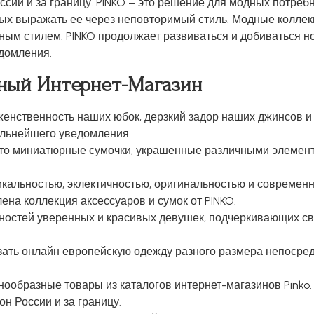
ссии и за границу. PINKO – это решение для модных потреб
ых выражать ее через неповторимый стиль. Модные коллекц
ным стилем. PINKO продолжает развиваться и добиваться н
домления.
ный Интернет-Магазин
женственность наших юбок, дерзкий задор наших джинсов и 
альнейшего уведомления.
это миниатюрные сумочки, украшенные различными элемент
кальностью, эклектичностью, оригинальностью и современ
на коллекция аксессуаров и сумок от PINKO.
бностей уверенных и красивых девушек, подчеркивающих св
зать онлайн европейскую одежду разного размера непосре
нообразные товары из каталогов интернет-магазинов Pinko.
н России и за границу.