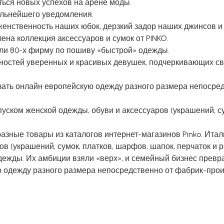
ться новых успехов на арене моды.
альнейшего уведомления.
женственность наших юбок, дерзкий задор наших джинсов и 
на коллекция аксессуаров и сумок от PINKO.
ли 80-х фирму по пошиву «быстрой» одежды.
бностей уверенных и красивых девушек, подчеркивающих св
зать онлайн европейскую одежду разного размера непосре
уском женской одежды, обуви и аксессуаров (украшений, су
азные товары из каталогов интернет-магазинов Pinko. Ита
в (украшений, сумок, платков, шарфов, шапок, перчаток и 
ежды. Их амбиции взяли «верх», и семейный бизнес превр
 одежду разного размера непосредственно от фабрик-произ