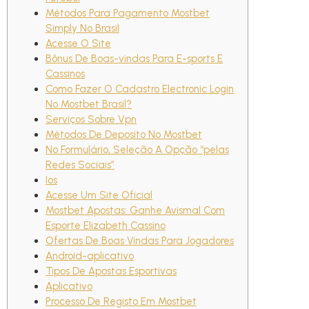
Métodos Para Pagamento Mostbet
Simply No Brasil
Acesse O Site
Bônus De Boas-vindas Para E-sports E
Cassinos
Como Fazer O Cadastro Electronic Login
No Mostbet Brasil?
Serviços Sobre Vpn
Métodos De Deposito No Mostbet
No Formulário, Seleção A Opção “pelas
Redes Sociais”
Ios
Acesse Um Site Oficial
Mostbet Apostas: Ganhe Avismal Com
Esporte Elizabeth Cassino
Ofertas De Boas Vindas Para Jogadores
Android-aplicativo
Tipos De Apostas Esportivas
Aplicativo
Processo De Registo Em Mostbet