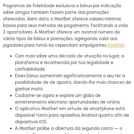
Programas de fidelidade exclusivos e bônus por indicação
sobre amigos também fazem parte das promoções
oferecidas. Além disto, o MostBet oferece valores mínimos
baixos para seus métodos de pagamento, facilitando a vida
2 apostadores. A Mostbet oferece um avismal número de
vários tipos de bônus e promoções, agregando valor aos
jogadores para torná-los cependant empolgantes
mostbet
.
Com mais sobre uma década de atuação no lugar, a
plataforma é reconhecida por tua legalidade e
confiabilidade.
Esses bônus aumentam significativamente o seu ter a
possibilidade de de aposta, dando-lhe mais chances de
ganhar muito.
Cadastre-se agora e explore um globo de
entretenimento electronic oportunidades de vitória.
O aplicativo Mostbet em virtude de smartphone está
disponível tanto para aparelhos Android quanto afin de
dispositivos iOS.
A Mostbet proíbe a abertura da segunda conta — o