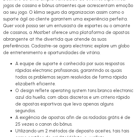
jogos de cassino e bônus atraentes que acrescentam emoção
ao seu jogo. O klima seguro da organizacion assim como o
suporte ágil ao cliente garantem uma experiência perfeita.
Quer você possa ser um entusiasta de esportes ou o amante
de cassinos, a Mostbet oferece uma plataforma de apostas
abrangente at the divertida que atende às suas
preferências. Cadastre-se agora electronic explore um globo
de entretenimento e oportunidades de vitória.
A equipe de suporte é conhecida por suas respostas
rápidas electronic profissionais, garantindo os quais
todos os problemas sejam resolvidos de forma rápida
elizabeth eficiente.
O design reflete operating system tons branco electronic
azul da huella, com abas discretos e um criterio rápido
de apostas esportivas que leva apenas alguns
segundos.
A exigência de apostas afin de as rodadas grátis é de
25 vezes o canon do bônus.
Utilizando um 2 métodos de deposito aceites, tais tais