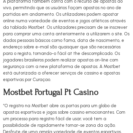
A plataforma também conta com o recurso de apostas ao
vivo, permitindo que os usuários façam apostas no ano de
partidas em andamento. Os utilizadores podem apostar
online numa variedade de eventos e jogos atléticos através
da tablado Mostbet. Os utilizadores precisam de se inscrever
para comprar uma conta anteriormente a utilizarem o site. Os
dados pessoais básicos como fama, data de nascimento, e
endereço sobre e-mail são quaisquer que são necessários
para o registo, tornando-o fácil at the descomplicado. Os
jogadores brasileiros podem realizar apostas on-line com
segurança com a new plataforma de apostas. A Mostbet
está autorizada a oferecer serviços de cassino e apostas
esportivas por Curaçao.
Mostbet Portugal Pt Casino
“O registro na Mostbet abre as portas para um globo de
apostas esportivas e jogos sobre cassino emocionantes. Com
um processo para registro fácil de usar, você tem a
possibilidade de rapidamente tornar-se zona da ação.
Desfrute de uma ampla variedade de eventos esportivos,