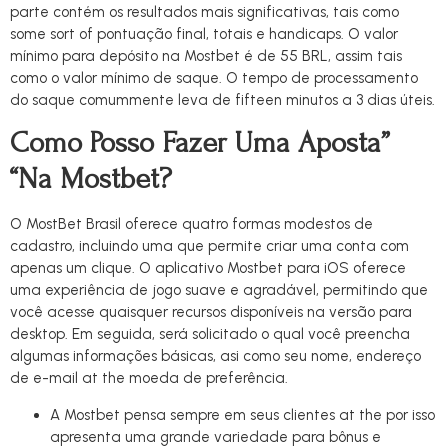
parte contém os resultados mais significativas, tais como
some sort of pontuação final, totais e handicaps. O valor
mínimo para depósito na Mostbet é de 55 BRL, assim tais
como o valor mínimo de saque. O tempo de processamento
do saque comummente leva de fifteen minutos a 3 dias úteis.
Como Posso Fazer Uma Aposta”
“Na Mostbet?
O MostBet Brasil oferece quatro formas modestos de
cadastro, incluindo uma que permite criar uma conta com
apenas um clique. O aplicativo Mostbet para iOS oferece
uma experiência de jogo suave e agradável, permitindo que
você acesse quaisquer recursos disponíveis na versão para
desktop. Em seguida, será solicitado o qual você preencha
algumas informações básicas, asi como seu nome, endereço
de e-mail at the moeda de preferência.
A Mostbet pensa sempre em seus clientes at the por isso
apresenta uma grande variedade para bônus e