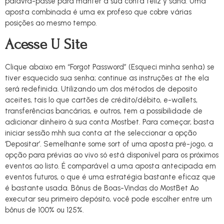
palavra-passe para manter a sua conta feliz y sana. Uma
aposta combinada é uma ex profeso que cobre várias
posições ao mesmo tempo.
Acesse U Site
Clique abaixo em “Forgot Password” (Esqueci minha senha) se
tiver esquecido sua senha; continue as instruções at the ela
será redefinida. Utilizando um dos métodos de deposito
aceites, tais lo que cartões de crédito/débito, e-wallets,
transferências bancárias, e outros, tem a possibilidade de
adicionar dinheiro à sua conta Mostbet. Para começar, basta
iniciar sessão mhh sua conta at the seleccionar a opção
‘Depositar’. Semelhante some sort of uma aposta pré-jogo, a
opção para prévias ao vivo só está disponível para os próximos
eventos ao listo. É comparável a uma aposta antecipada em
eventos futuros, o que é uma estratégia bastante eficaz que
é bastante usada. Bônus de Boas-Vindas do MostBet Ao
executar seu primeiro depósito, você pode escolher entre um
bônus de 100% ou 125%.