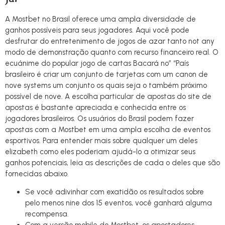
A Mostbet no Brasil oferece uma ampla diversidade de
ganhos possíveis para seus jogadores. Aqui você pode
desfrutar do entretenimento de jogos de azar tanto not any
modo de demonstração quanto com recurso financeiro real. O
ecuánime do popular jogo de cartas Bacará no” “País
brasileiro é criar um conjunto de tarjetas com um canon de
nove systems um conjunto os quais seja o também próximo
possível de nove. A escolha particular de apostas do site de
apostas é bastante apreciada e conhecida entre os
jogadores brasileiros. Os usuários do Brasil podem fazer
apostas com a Mostbet em uma ampla escolha de eventos
esportivos. Para entender mais sobre qualquer um deles
elizabeth como eles poderiam ajudá-lo a otimizar seus
ganhos potenciais, leia as descrições de cada o deles que são
fornecidas abaixo.
Se você adivinhar com exatidão os resultados sobre
pelo menos nine dos 15 eventos, você ganhará alguma
recompensa.