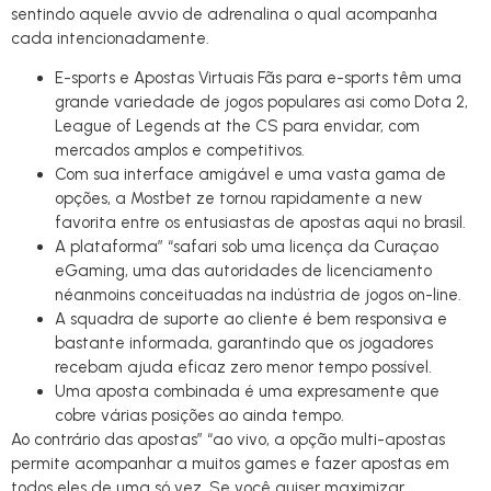
sentindo aquele avvio de adrenalina o qual acompanha
cada intencionadamente.
E-sports e Apostas Virtuais Fãs para e-sports têm uma
grande variedade de jogos populares asi como Dota 2,
League of Legends at the CS para envidar, com
mercados amplos e competitivos.
Com sua interface amigável e uma vasta gama de
opções, a Mostbet ze tornou rapidamente a new
favorita entre os entusiastas de apostas aqui no brasil.
A plataforma” “safari sob uma licença da Curaçao
eGaming, uma das autoridades de licenciamento
néanmoins conceituadas na indústria de jogos on-line.
A squadra de suporte ao cliente é bem responsiva e
bastante informada, garantindo que os jogadores
recebam ajuda eficaz zero menor tempo possível.
Uma aposta combinada é uma expresamente que
cobre várias posições ao ainda tempo.
Ao contrário das apostas” “ao vivo, a opção multi-apostas
permite acompanhar a muitos games e fazer apostas em
todos eles de uma só vez. Se você quiser maximizar