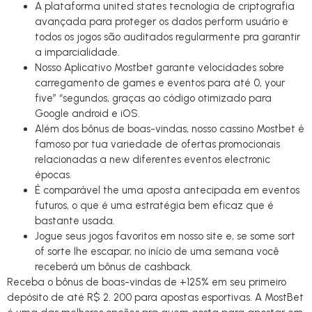
A plataforma united states tecnologia de criptografia
avançada para proteger os dados perform usuário e
todos os jogos são auditados regularmente pra garantir
a imparcialidade.
Nosso Aplicativo Mostbet garante velocidades sobre
carregamento de games e eventos para até 0, your
five” “segundos, graças ao código otimizado para
Google android e iOS.
Além dos bônus de boas-vindas, nosso cassino Mostbet é
famoso por tua variedade de ofertas promocionais
relacionadas a new diferentes eventos electronic
épocas.
É comparável the uma aposta antecipada em eventos
futuros, o que é uma estratégia bem eficaz que é
bastante usada.
Jogue seus jogos favoritos em nosso site e, se some sort
of sorte lhe escapar, no início de uma semana você
receberá um bônus de cashback.
Receba o bônus de boas-vindas de +125% em seu primeiro
depósito de até R$ 2. 200 para apostas esportivas. A MostBet