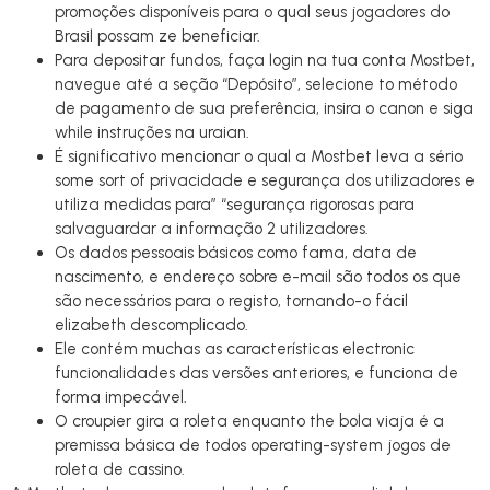
promoções disponíveis para o qual seus jogadores do
Brasil possam ze beneficiar.
Para depositar fundos, faça login na tua conta Mostbet,
navegue até a seção “Depósito”, selecione to método
de pagamento de sua preferência, insira o canon e siga
while instruções na uraian.
É significativo mencionar o qual a Mostbet leva a sério
some sort of privacidade e segurança dos utilizadores e
utiliza medidas para” “segurança rigorosas para
salvaguardar a informação 2 utilizadores.
Os dados pessoais básicos como fama, data de
nascimento, e endereço sobre e-mail são todos os que
são necessários para o registo, tornando-o fácil
elizabeth descomplicado.
Ele contém muchas as características electronic
funcionalidades das versões anteriores, e funciona de
forma impecável.
O croupier gira a roleta enquanto the bola viaja é a
premissa básica de todos operating-system jogos de
roleta de cassino.