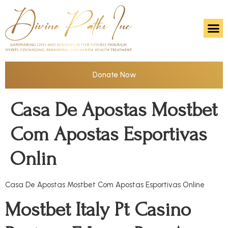
Donate Now
Casa De Apostas Mostbet
Com Apostas Esportivas
Onlin
Casa De Apostas Mostbet Com Apostas Esportivas Online
Mostbet Italy Pt Casino