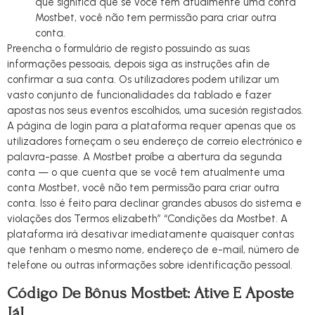
que significa que se você tem atualmente uma conta
Mostbet, você não tem permissão para criar outra
conta.
Preencha o formulário de registo possuindo as suas
informações pessoais, depois siga as instruções afin de
confirmar a sua conta. Os utilizadores podem utilizar um
vasto conjunto de funcionalidades da tablado e fazer
apostas nos seus eventos escolhidos, uma sucesión registados.
A página de login para a plataforma requer apenas que os
utilizadores forneçam o seu endereço de correio electrónico e
palavra-passe. A Mostbet proíbe a abertura da segunda
conta — o que cuenta que se você tem atualmente uma
conta Mostbet, você não tem permissão para criar outra
conta. Isso é feito para declinar grandes abusos do sistema e
violações dos Termos elizabeth” “Condições da Mostbet. A
plataforma irá desativar imediatamente quaisquer contas
que tenham o mesmo nome, endereço de e-mail, número de
telefone ou outras informações sobre identificação pessoal.
Código De Bônus Mostbet: Ative E Aposte
Já!