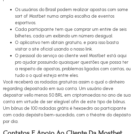
Os usuários do Brasil podem realizar apostas com some
sort of Mostbet numa ampla escolha de eventos
esportivos.
Cada participante tem que comprar um entire de seis
bilhetes, cada um exibindo um número desigual.
O aplicativo tem obtain gratuito, e para isso basta
visitar o site oficial usando o nosso link.
O pessoal do serviço ao cliente weil Mostbet está aqui
pro ajudar possuindo quaisquer questões que possa ter
a respeito de apostas, problemas ligados com contas, ou
tudo o o qual esteja entre eles.
Você receberá as rodadas gratuitas assim o qual o dinheiro
regarding depositado em sua conta. Um usuário deve
depositar vello menos 50 BRL em criptomoedas no ano de sua
conta em virtude de ser elegível afin de este tipo de bônus.
Um bônus de 100 rodadas grátis é hexaedro ao participante
com cada depósito bem-sucedido, com o théatre do depósito
por dia.
Contatos E Apoio Ao Cliente Da Mostbet