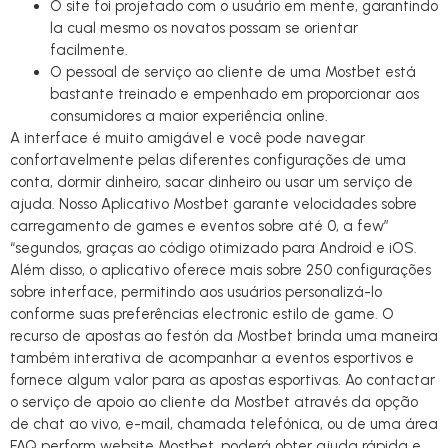
O site foi projetado com o usuário em mente, garantindo
la cual mesmo os novatos possam se orientar
facilmente.
O pessoal de serviço ao cliente de uma Mostbet está
bastante treinado e empenhado em proporcionar aos
consumidores a maior experiência online.
A interface é muito amigável e você pode navegar
confortavelmente pelas diferentes configurações de uma
conta, dormir dinheiro, sacar dinheiro ou usar um serviço de
ajuda. Nosso Aplicativo Mostbet garante velocidades sobre
carregamento de games e eventos sobre até 0, a few”
“segundos, graças ao código otimizado para Android e iOS.
Além disso, o aplicativo oferece mais sobre 250 configurações
sobre interface, permitindo aos usuários personalizá-lo
conforme suas preferências electronic estilo de game. O
recurso de apostas ao festón da Mostbet brinda uma maneira
também interativa de acompanhar a eventos esportivos e
fornece algum valor para as apostas esportivas. Ao contactar
o serviço de apoio ao cliente da Mostbet através da opção
de chat ao vivo, e-mail, chamada telefónica, ou de uma área
FAQ perform website Mostbet, poderá obter ajuda rápida e