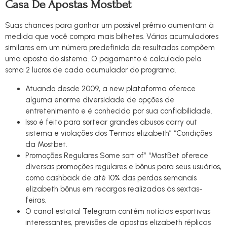
Casa De Apostas Mostbet
Suas chances para ganhar um possível prêmio aumentam à
medida que você compra mais bilhetes. Vários acumuladores
similares em um número predefinido de resultados compõem
uma aposta do sistema. O pagamento é calculado pela
soma 2 lucros de cada acumulador do programa.
Atuando desde 2009, a new plataforma oferece
alguma enorme diversidade de opções de
entretenimento e é conhecida por sua confiabilidade.
Isso é feito para sortear grandes abusos carry out
sistema e violações dos Termos elizabeth” “Condições
da Mostbet.
Promoções Regulares Some sort of” “MostBet oferece
diversas promoções regulares e bônus para seus usuários,
como cashback de até 10% das perdas semanais
elizabeth bônus em recargas realizadas às sextas-
feiras.
O canal estatal Telegram contém notícias esportivas
interessantes, previsões de apostas elizabeth réplicas