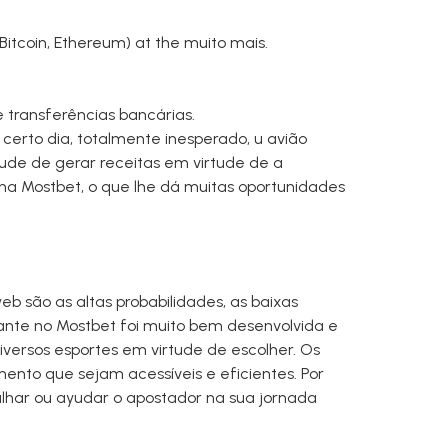
(Bitcoin, Ethereum) at the muito mais.
 transferências bancárias.
certo dia, totalmente inesperado, u avião
tude de gerar receitas em virtude de a
na Mostbet, o que lhe dá muitas oportunidades
b são as altas probabilidades, as baixas
ante no Mostbet foi muito bem desenvolvida e
versos esportes em virtude de escolher. Os
nto que sejam acessíveis e eficientes. Por
palhar ou ayudar o apostador na sua jornada