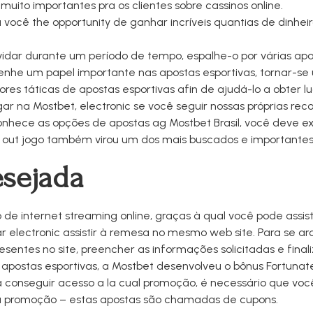
muito importantes pra os clientes sobre cassinos online.
a você the opportunity de ganhar incríveis quantias de dinh
ar durante um período de tempo, espalhe-o por várias apost
nhe um papel importante nas apostas esportivas, tornar-se
hores táticas de apostas esportivas afin de ajudá-lo a obter 
esgar na Mostbet, electronic se você seguir nossas próprias 
nhece as opções de apostas ag Mostbet Brasil, você deve ex
y out jogo também virou um dos mais buscados e importantes
esejada
 internet streaming online, graças à qual você pode assistir
r electronic assistir à remesa no mesmo web site. Para se a
entes no site, preencher as informações solicitadas e final
apostas esportivas, a Mostbet desenvolveu o bônus Fortunat
conseguir acesso a la cual promoção, é necessário que você
a promoção – estas apostas são chamadas de cupons.