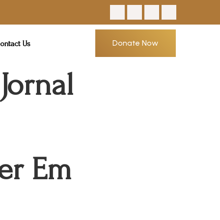
Donate Now
ontact Us
Jornal
der Em