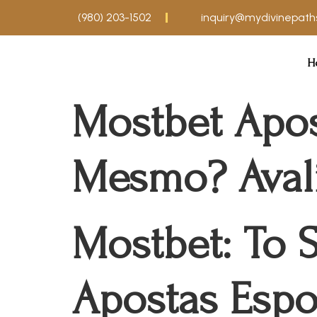
(980) 203-1502
inquiry@mydivinepath
H
Mostbet Apos
Mesmo? Aval
Mostbet: To S
Apostas Espo