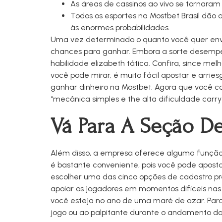
As áreas de cassinos ao vivo se tornaram 
Todos os esportes na Mostbet Brasil dão 
às enormes probabilidades.
Uma vez determinado o quanto você quer envid
chances para ganhar. Embora a sorte desempe
habilidade elizabeth tática. Confira, since mel
você pode mirar, é muito fácil apostar e arri
ganhar dinheiro na Mostbet. Agora que você co
“mecânica simples e the alta dificuldade carr
Vá Para A Seção D
Além disso, a empresa oferece alguma função de
é bastante conveniente, pois você pode aposta
escolher uma das cinco opções de cadastro pres
apoiar os jogadores em momentos difíceis nas 
você esteja no ano de uma maré de azar. Para 
jogo ou ao palpitante durante o andamento d