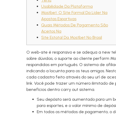
Tênis
Usabilidade Da Plataforma
Mostbet: O Site Formal Da Líder Na
Apostas Esportivas
Quais Métodos De Pagamento São
Aceitos Na
Site Estatal Da Mostbet No Brasil
O web-site é responsivo e se adequa a new tela
sobre dúvidas, o suporte ao cliente perform Mo
respondidas em português. O sistema de afili
indicando a locuinta para os teus amigos. Nest
cada cadastro feito através do seu url de ac
link. Você pode trazer um número ilimitado de
benefícios dentro carry out sistema.
Seu depósito será aumentado para um bôn
para esportes, e o valor mínimo de depósi
Em todos os métodos de pagamento, o de