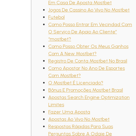
Em Casa De Aposta Mostbet
Jogos De Cassino Ao Vivo No Mostbet
Futebol
Como Posso Entrar Em Vecindad Com
O Serviço De Apoio Ao Cliente”
“mostbet?
Como Posso Obter Os Meus Ganhos
Com A New Mostbet?
Registro De Conta Mostbet No Brasil
Como Apostar No Ano De Esportes
Com Mostbet?
O Mostbet É Licenciado?
Bônus E Promoções Mostbet Brasil
Apostas Search Engine Optimization
Limites
Fazer Uma Aposta
Apostas Ao Vivo No Mostbet
Respostas Rápidas Para Suas
Perguntas Sobre A Odaie De