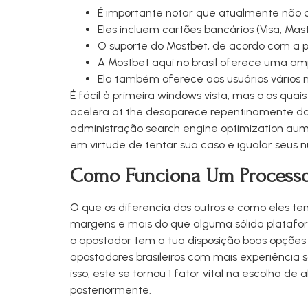
É importante notar que atualmente não 
Eles incluem cartões bancários (Visa, Maste
O suporte do Mostbet, de acordo com a p
A Mostbet aqui no brasil oferece uma amp
Ela também oferece aos usuários vários 
É fácil à primeira windows vista, mas o os qua
acelera at the desaparece repentinamente da vi
administração search engine optimization aum
em virtude de tentar sua caso e igualar seus n
Como Funciona Um Processo
O que os diferencia dos outros e como eles te
margens e mais do que alguma sólida platafor
o apostador tem a tua disposição boas opções 
apostadores brasileiros com mais experiência
isso, este se tornou 1 fator vital na escolha 
posteriormente.