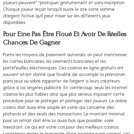
joueurs peuvent” “pratiquer gratuitement et sans inscription.
Chaque joueur reçoit lorsqu’il ouvre le site votre somme
d’argent fictive qu’il peut miser sur les différents jeux
disponibles.
Pour Eine Pas Être Floué Et Avoir De Réelles
Chances De Gagner
Parmi les moyens de paiement autorisés, on peut mentionner
les cartes bancaires, les virements bancaires et les
portefeuilles électroniques. Ces casinos en ligne gratuits ont
souvent etant donné que finalité de accomplir la promotion
para jeux ou sobre rapporter de l’argent à leurs créateurs
grâce à los angeles publicité. En contrecoup, seuls les internet
casinos les plus fiables ainsi que plus sérieux imposent cette
procédure pour se protéger et protéger des joueurs. Le online
casino doit aussi être souple en votre qui concerne des
plafonds et des seuils des transactions. Le montant minimal
pour un retrait doit être lui aussi bas que possible, voire
inexistant, ce qui est votre cas pour des meilleurs casinos.
Longtemps restés le monopole d’une poignée para casinos, ces