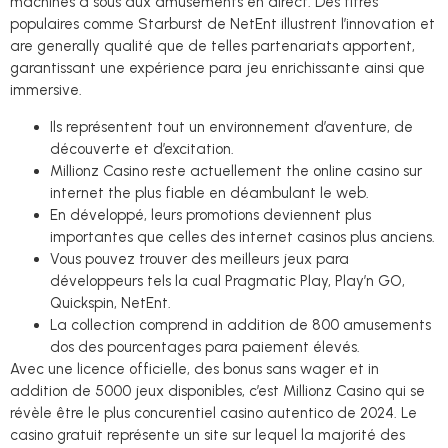
machines à sous aux amusements en direct. Des titres
populaires comme Starburst de NetEnt illustrent l’innovation et
are generally qualité que de telles partenariats apportent,
garantissant une expérience para jeu enrichissante ainsi que
immersive.
Ils représentent tout un environnement d’aventure, de
découverte et d’excitation.
Millionz Casino reste actuellement the online casino sur
internet the plus fiable en déambulant le web.
En développé, leurs promotions deviennent plus
importantes que celles des internet casinos plus anciens.
Vous pouvez trouver des meilleurs jeux para
développeurs tels la cual Pragmatic Play, Play’n GO,
Quickspin, NetEnt.
La collection comprend in addition de 800 amusements
dos des pourcentages para paiement élevés.
Avec une licence officielle, des bonus sans wager et in
addition de 5000 jeux disponibles, c’est Millionz Casino qui se
révèle être le plus concurentiel casino autentico de 2024. Le
casino gratuit représente un site sur lequel la majorité des