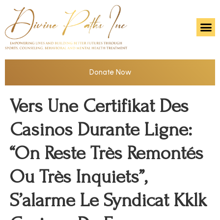
Donate Now
Vers Une Certifikat Des
Casinos Durante Ligne:
“on Reste Très Remontés
Ou Très Inquiets”,
S’alarme Le Syndicat Kklk