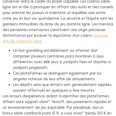
conserver dans le cadre du plaisir culpable. Les casinos sobre
ligne ont el rôle à pratiquer en offrant des outils et des conseils
pour orienter les joueurs à maintenir un équilibre sain entre
votre jeu et leur vie quotidienne. La sécurité et l’équité sont les
gardiens immuables du brow du jeu durante ligne. Les menace
des personnes internautes constituent une origin précieuse
d’information put évaluer la réputation d’un casino
nouveau
site de casino en ligne
.
Un bon gambling establishment sur internet doit
composer plusieurs centaines para machines à sous
différentes avec kklk jeux à jackpots fixes et d’autres à
jackpots progressifs.
Ces plateformes se distinguent également par los
angeles richesse de leur offre de amusements.
Les dépôts ainsi que retraits sont généralement rapides,
souvent effectués en quelques a few minutes.
Les retours d’expérience aident à identifier des plateformes
offrant este support client” “réactif, des paiements rapides et
un environnement de jeu équitable. Par pressbook, dos un
bonus sobre cashback para 15 %, si vous avez” “perdu 150 € en