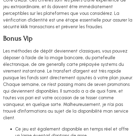
jeu extraordinaire, et ils doivent être immédiatement
perceptibles sur les plateformes que vous considérez. La
vérification d’identité est une étape essentielle pour assurer la
sécurité kklk transactions et prévenir les fraudes.
Bonus Vip
Les méthodes de dépôt deviennent classiques, vous pouvez
déposer à l’aide de la image bancaire, du portefeuille
électronique, de are generally carte prépayée systems du
virement instantané. Le transfert d’argent est très rapide
puisque les fonds sont directement ajoutés à votre plan joueur.
Chaque semaine, ce n’est passing moins de seven promotions
qui deviennent disponibles. Il sumado a a de quoi faire, et
toutes vos pari est votre occasion de se hisser comme
vainqueur, en quelque sorte. Malheureusement, je n’ai pas
trouvé d’informations au sujet de la disponibilité man service
client.
Ce jeu est également disponible en temps réel et offre
un large éventail d’options de mise.