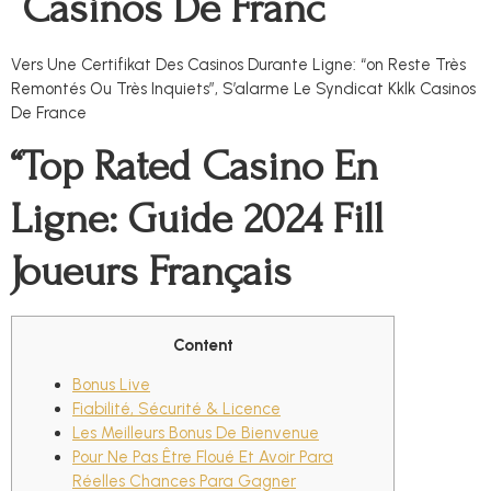
Casinos De Franc
Vers Une Certifikat Des Casinos Durante Ligne: “on Reste Très
Remontés Ou Très Inquiets”, S’alarme Le Syndicat Kklk Casinos
De France
“Top Rated Casino En
Ligne: Guide 2024 Fill
Joueurs Français
Content
Bonus Live
Fiabilité, Sécurité & Licence
Les Meilleurs Bonus De Bienvenue
Pour Ne Pas Être Floué Et Avoir Para
Réelles Chances Para Gagner