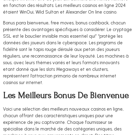
en fonction des résultats. Les meilleurs casinos en ligne 2024
étaient WinOui, Wild Sultan et Alexander On line casino.
Bonus para bienvenue, free moves, bonus cashback, chacun
présente des avantages spécifiques à considérer. Le cryptage
SSL est le bouclier invisible mais essentiel qui” “protège les
données des joueurs dans le cyberspace. Les programs de
fidélité sont le tapis rouge déroulé aux peton des joueurs
réguliers, une reconnaissance de leur loyauté. Les machines à
sous, avec leurs thèmes variés et leurs formats innovants
etant donné que les slots Megaways et en clusters,
représentent l’attraction primario de nombreux internet
casinos sur internet.
Les Meilleurs Bonus De Bienvenue
Voici une sélection des meilleurs nouveaux casinos en ligne,
chacun offrant des caractéristiques uniques pour une
expérience de jeu captivante. Chaque fournisseur se
spécialise dans le marché de des catégories uniques, des