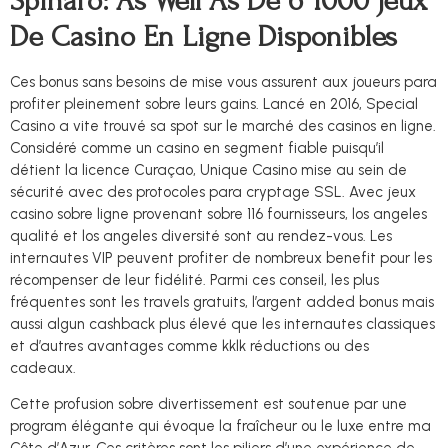
Spinaro: As Well As De 6 1000 Jeux
De Casino En Ligne Disponibles
Ces bonus sans besoins de mise vous assurent aux joueurs para
profiter pleinement sobre leurs gains. Lancé en 2016, Special
Casino a vite trouvé sa spot sur le marché des casinos en ligne.
Considéré comme un casino en segment fiable puisqu’il
détient la licence Curaçao, Unique Casino mise au sein de
sécurité avec des protocoles para cryptage SSL. Avec jeux
casino sobre ligne provenant sobre 116 fournisseurs, los angeles
qualité et los angeles diversité sont au rendez-vous. Les
internautes VIP peuvent profiter de nombreux benefit pour les
récompenser de leur fidélité. Parmi ces conseil, les plus
fréquentes sont les travels gratuits, l’argent added bonus mais
aussi algun cashback plus élevé que les internautes classiques
et d’autres avantages comme kklk réductions ou des
cadeaux.
Cette profusion sobre divertissement est soutenue par une
program élégante qui évoque la fraîcheur ou le luxe entre ma
Côte d’Azur. Ces critères sont les piliers d’une expérience de