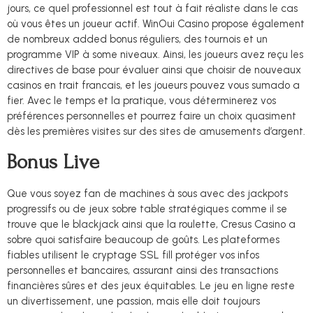
jours, ce quel professionnel est tout à fait réaliste dans le cas
où vous êtes un joueur actif. WinOui Casino propose également
de nombreux added bonus réguliers, des tournois et un
programme VIP à some niveaux. Ainsi, les joueurs avez reçu les
directives de base pour évaluer ainsi que choisir de nouveaux
casinos en trait francais, et les joueurs pouvez vous sumado a
fier. Avec le temps et la pratique, vous déterminerez vos
préférences personnelles et pourrez faire un choix quasiment
dès les premières visites sur des sites de amusements d’argent.
Bonus Live
Que vous soyez fan de machines à sous avec des jackpots
progressifs ou de jeux sobre table stratégiques comme il se
trouve que le blackjack ainsi que la roulette, Cresus Casino a
sobre quoi satisfaire beaucoup de goûts. Les plateformes
fiables utilisent le cryptage SSL fill protéger vos infos
personnelles et bancaires, assurant ainsi des transactions
financières sûres et des jeux équitables. Le jeu en ligne reste
un divertissement, une passion, mais elle doit toujours