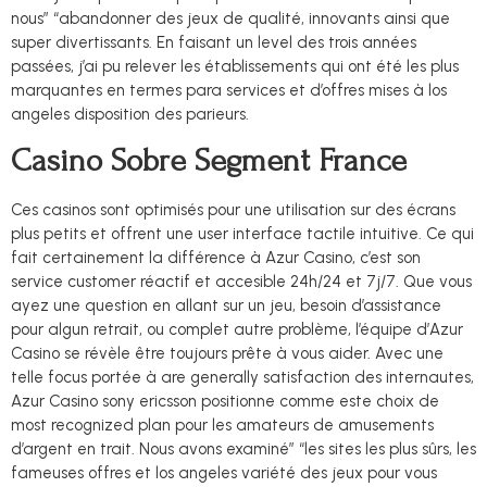
nous” “abandonner des jeux de qualité, innovants ainsi que
super divertissants. En faisant un level des trois années
passées, j’ai pu relever les établissements qui ont été les plus
marquantes en termes para services et d’offres mises à los
angeles disposition des parieurs.
Casino Sobre Segment France
Ces casinos sont optimisés pour une utilisation sur des écrans
plus petits et offrent une user interface tactile intuitive. Ce qui
fait certainement la différence à Azur Casino, c’est son
service customer réactif et accesible 24h/24 et 7j/7. Que vous
ayez une question en allant sur un jeu, besoin d’assistance
pour algun retrait, ou complet autre problème, l’équipe d’Azur
Casino se révèle être toujours prête à vous aider. Avec une
telle focus portée à are generally satisfaction des internautes,
Azur Casino sony ericsson positionne comme este choix de
most recognized plan pour les amateurs de amusements
d’argent en trait. Nous avons examiné” “les sites les plus sûrs, les
fameuses offres et los angeles variété des jeux pour vous