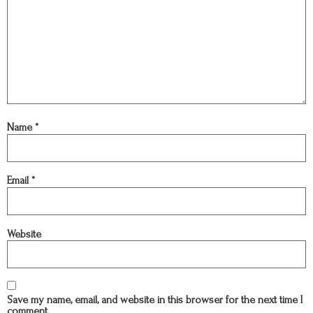
Name
*
Email
*
Website
Save my name, email, and website in this browser for the next time I
comment.