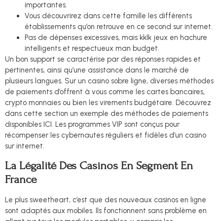
importantes.
Vous découvrirez dans cette famille les différents
établissements qu’on retrouve en ce second sur internet.
Pas de dépenses excessives, mais kklk jeux en hachure
intelligents et respectueux man budget.
Un bon support se caractérise par des réponses rapides et
pertinentes, ainsi qu’une assistance dans le marché de
plusieurs langues. Sur un casino sobre ligne, diverses méthodes
de paiements d’offrent à vous comme les cartes bancaires,
crypto monnaies ou bien les virements budgétaire. Découvrez
dans cette section un exemple des méthodes de paiements
disponibles ICI. Les programmes VIP sont conçus pour
récompenser les cybernautes réguliers et fidèles d’un casino
sur internet.
La Légalité Des Casinos En Segment En
France
Le plus sweetheart, c’est que des nouveaux casinos en ligne
sont adaptés aux mobiles. Ils fonctionnent sans problème en