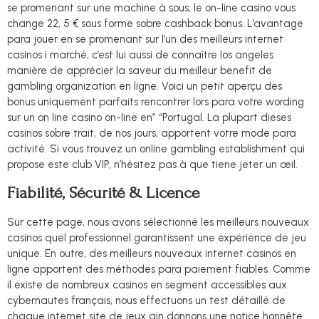
se promenant sur une machine à sous, le on-line casino vous
change 22, 5 € sous forme sobre cashback bonus. L’avantage
para jouer en se promenant sur l’un des meilleurs internet
casinos i marché, c’est lui aussi de connaître los angeles
manière de apprécier la saveur du meilleur benefit de
gambling organization en ligne. Voici un petit aperçu des
bonus uniquement parfaits rencontrer lors para votre wording
sur un on line casino on-line en” “Portugal. La plupart dieses
casinos sobre trait, de nos jours, apportent votre mode para
activité. Si vous trouvez un online gambling establishment qui
propose este club VIP, n’hésitez pas à que tiene jeter un œil.
Fiabilité, Sécurité & Licence
Sur cette page, nous avons sélectionné les meilleurs nouveaux
casinos quel professionnel garantissent une expérience de jeu
unique. En outre, des meilleurs nouveaux internet casinos en
ligne apportent des méthodes para paiement fiables. Comme
il existe de nombreux casinos en segment accessibles aux
cybernautes français, nous effectuons un test détaillé de
chaque internet site de jeux ain donnons une notice honnête